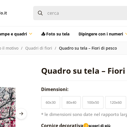
o.it
ampe e quadri
📤 Foto su tela
Dipingere con i numeri
 il motivo
Quadri di fiori
Quadro su tela – Fiori di pesco
Quadro su tela – Fiori
Dimensioni:
60x30
80x40
100x50
120x60
* le dimensioni sono date nel rapporto lar
Cornice decorativa
scopri di più
i