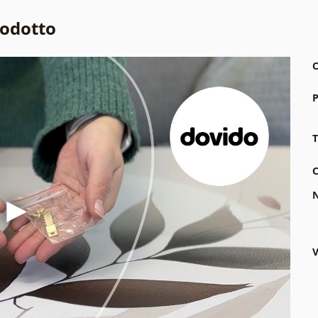
rodotto
C
P
T
C
N
V