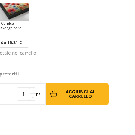
Cornice –
Wenge nero
da 15,21 €
otale nel carrello
preferiti
+
AGGIUNGI AL
pz
CARRELLO
-