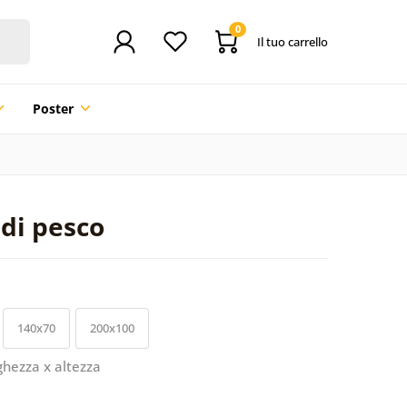
0
Il tuo carrello
Poster
 di pesco
140x70
200x100
ghezza x altezza