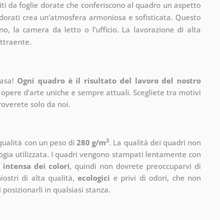
chiti da foglie dorate che conferiscono al quadro un aspetto
i dorati crea un'atmosfera armoniosa e sofisticata. Questo
o, la camera da letto o l'ufficio. La lavorazione di alta
ttraente.
casa!
Ogni quadro è il risultato del lavoro del nostro
 opere d'arte uniche e sempre attuali. Scegliete tra motivi
roverete solo da noi.
2
 qualità con un peso di
280 g/m
. La qualità dei quadri non
ogia utilizzata. I quadri vengono stampati lentamente con
 intensa dei colori
, quindi non dovrete preoccuparvi di
ostri di alta qualità,
ecologici
e privi di odori, che non
 posizionarli in qualsiasi stanza.