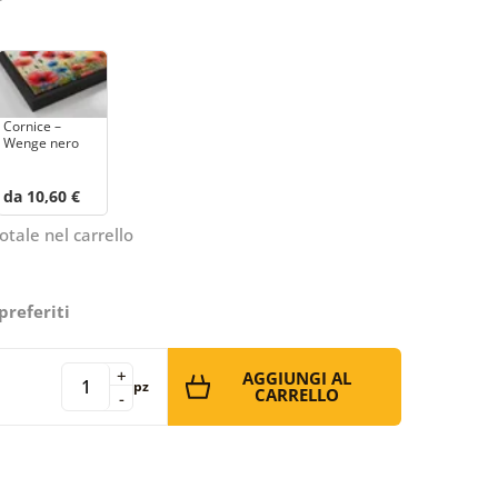
Cornice –
Wenge nero
da 10,60 €
otale nel carrello
preferiti
+
AGGIUNGI AL
pz
CARRELLO
-