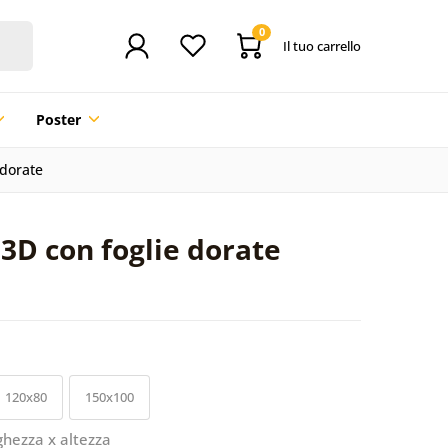
0
Il tuo carrello
Poster
 dorate
 3D con foglie dorate
120x80
150x100
ghezza x altezza