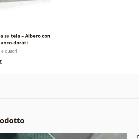
 su tela – Albero con
bianco-dorati
 e quadri
€
rodotto
C