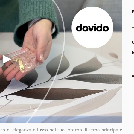
P
T
C
N
V
cco di eleganza e lusso nel tuo interno. Il tema principale