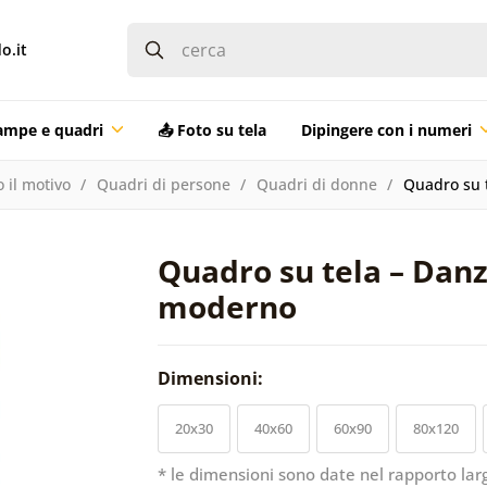
o.it
ampe e quadri
📤 Foto su tela
Dipingere con i numeri
 il motivo
Quadri di persone
Quadri di donne
Quadro su t
Quadro su tela – Danz
moderno
Dimensioni:
20x30
40x60
60x90
80x120
* le dimensioni sono date nel rapporto lar