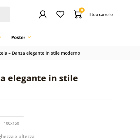
0
Il tuo carrello
Poster
ela – Danza elegante in stile moderno
a elegante in stile
100x150
ghezza x altezza