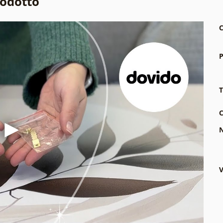
rodotto
C
P
T
C
N
V