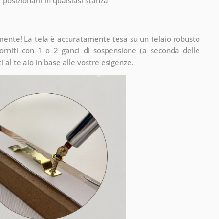
 posizionarli in qualsiasi stanza.
mente! La tela è accuratamente tesa su un telaio robusto
rniti con 1 o 2 ganci di sospensione (a seconda delle
 al telaio in base alle vostre esigenze.