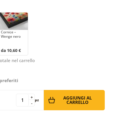
Cornice –
Wenge nero
da 10,60 €
otale nel carrello
preferiti
+
AGGIUNGI AL
pz
CARRELLO
-