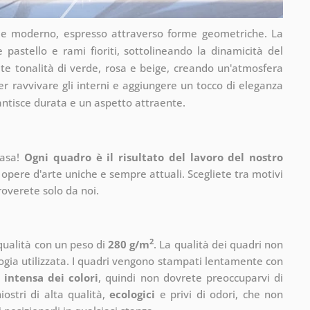
tile moderno, espresso attraverso forme geometriche. La
 pastello e rami fioriti, sottolineando la dinamicità del
te tonalità di verde, rosa e beige, creando un'atmosfera
r ravvivare gli interni e aggiungere un tocco di eleganza
rantisce durata e un aspetto attraente.
casa!
Ogni quadro è il risultato del lavoro del nostro
 opere d'arte uniche e sempre attuali. Scegliete tra motivi
roverete solo da noi.
2
 qualità con un peso di
280 g/m
. La qualità dei quadri non
ogia utilizzata. I quadri vengono stampati lentamente con
 intensa dei colori
, quindi non dovrete preoccuparvi di
ostri di alta qualità,
ecologici
e privi di odori, che non