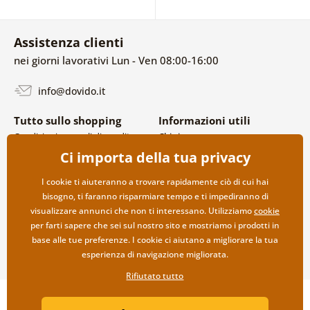
Assistenza clienti
nei giorni lavorativi Lun - Ven 08:00-16:00
info@dovido.it
Tutto sullo shopping
Informazioni utili
Condizioni generali di vendita e
Chi siamo
reclami
FAQ
Ci importa della tua privacy
Politica sulla privacy
Contatti
Opzioni di spedizione e
Collaborazione all’ingrosso
I cookie ti aiuteranno a trovare rapidamente ciò di cui hai
pagamento
bisogno, ti faranno risparmiare tempo e ti impediranno di
Reso della merce
visualizzare annunci che non ti interessano. Utilizziamo
cookie
per farti sapere che sei sul nostro sito e mostriamo i prodotti in
base alle tue preferenze. I cookie ci aiutano a migliorare la tua
esperienza di navigazione migliorata.
Rifiutato tutto
Copyright ©2019 © Dovido.it.