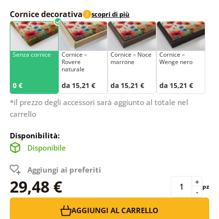
Cornice decorativa
scopri di più
i
Senza cornice
Cornice –
Cornice – Noce
Cornice –
Rovere
marrone
Wenge nero
naturale
0 €
da 15,21 €
da 15,21 €
da 15,21 €
*il prezzo degli accessori sarà aggiunto al totale nel
carrello
Disponibilità:
Disponibile
Aggiungi ai preferiti
29,48 €
+
pz
-
AGGIUNGI AL CARRELLO