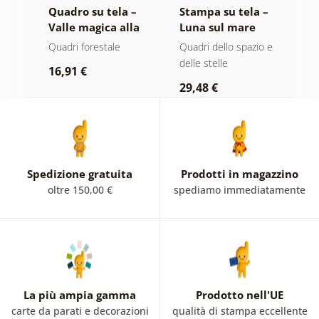
 –
Quadro su tela –
Stampa su tela –
Q
e
Valle magica alla
Luna sul mare
G
luce della luna
o e
Quadri forestale
Quadri dello spazio e
Q
delle stelle
16,91 €
1
29,48 €
Spedizione gratuita
Prodotti in magazzino
oltre 150,00 €
spediamo immediatamente
La più ampia gamma
Prodotto nell'UE
carte da parati e decorazioni
qualità di stampa eccellente