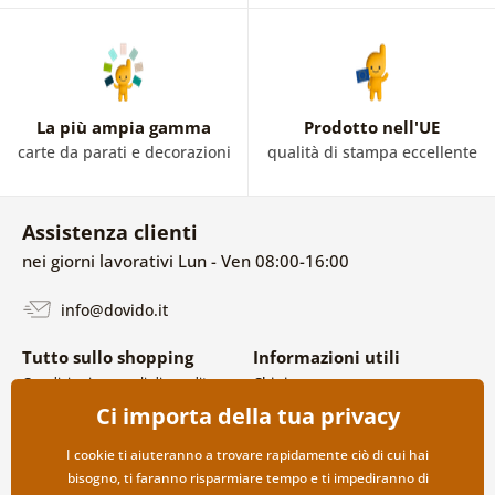
La più ampia gamma
Prodotto nell'UE
carte da parati e decorazioni
qualità di stampa eccellente
Assistenza clienti
nei giorni lavorativi Lun - Ven 08:00-16:00
info@dovido.it
Tutto sullo shopping
Informazioni utili
Condizioni generali di vendita e
Chi siamo
reclami
FAQ
Ci importa della tua privacy
Politica sulla privacy
Contatti
Opzioni di spedizione e
Collaborazione all’ingrosso
I cookie ti aiuteranno a trovare rapidamente ciò di cui hai
pagamento
bisogno, ti faranno risparmiare tempo e ti impediranno di
Reso della merce