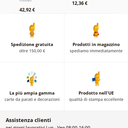
12,36 €
42,92 €
2
Spedizione gratuita
Prodotti in magazzino
oltre 150,00 €
spediamo immediatamente
La più ampia gamma
Prodotto nell'UE
carte da parati e decorazioni
qualità di stampa eccellente
Assistenza clienti
nei giorni lavorativi Lun - Ven 08:00-16:00