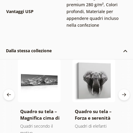
premium 280 g/m²
,
Colori
Vantaggi USP
profondi
,
Materiale per
appendere quadri incluso
nella confezione
Dalla stessa collezione
 –
Quadro su tela –
Quadro su tela –
Q
o
Magnifica cima di
Forza e serenità
A
montagna in
dell'elefante
m
ero
Quadri secondo il
Quadri di elefanti
Q
bianco e nero
n
motivo
r