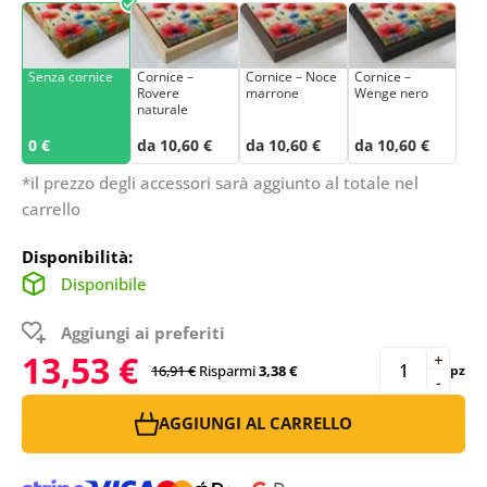
Senza cornice
Cornice –
Cornice – Noce
Cornice –
Rovere
marrone
Wenge nero
naturale
0 €
da 10,60 €
da 10,60 €
da 10,60 €
*il prezzo degli accessori sarà aggiunto al totale nel
carrello
Disponibilità:
Disponibile
Aggiungi ai preferiti
13,53 €
+
16,91 €
Risparmi
3,38 €
pz
-
AGGIUNGI AL CARRELLO