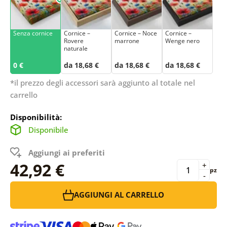
Senza cornice
Cornice –
Cornice – Noce
Cornice –
Rovere
marrone
Wenge nero
naturale
0 €
da 18,68 €
da 18,68 €
da 18,68 €
*il prezzo degli accessori sarà aggiunto al totale nel
carrello
Disponibilità:
Disponibile
Aggiungi ai preferiti
42,92 €
+
pz
-
AGGIUNGI AL CARRELLO