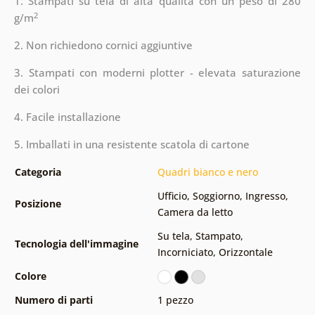
1. Stampati su tela di alta qualità con un peso di 280
2
g/m
2. Non richiedono cornici aggiuntive
3. Stampati con moderni plotter - elevata saturazione
dei colori
4. Facile installazione
5. Imballati in una resistente scatola di cartone
Categoria
Quadri bianco e nero
Ufficio
,
Soggiorno
,
Ingresso
,
Posizione
Camera da letto
Su tela
,
Stampato
,
Tecnologia dell'immagine
Incorniciato
,
Orizzontale
Colore
Numero di parti
1 pezzo