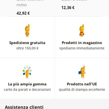
bianco e nero
n
motivo
r
12,36 €
42,92 €
2
Spedizione gratuita
Prodotti in magazzino
oltre 150,00 €
spediamo immediatamente
La più ampia gamma
Prodotto nell'UE
carte da parati e decorazioni
qualità di stampa eccellente
Assistenza clienti