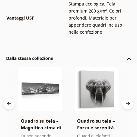
Stampa ecologica
,
Tela
premium 280 g/m²
,
Colori
Vantaggi USP
profondi
,
Materiale per
appendere quadri incluso
nella confezione
Dalla stessa collezione
 –
Quadro su tela –
Quadro su tela –
Q
o
Magnifica cima di
Forza e serenità
A
montagna in
dell'elefante
m
ero
Quadri secondo il
Quadri di elefanti
Q