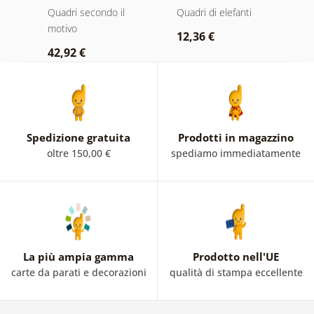
montagna in
dell'elefante
m
ero
Quadri secondo il
Quadri di elefanti
Q
bianco e nero
n
motivo
r
12,36 €
42,92 €
2
Spedizione gratuita
Prodotti in magazzino
oltre 150,00 €
spediamo immediatamente
La più ampia gamma
Prodotto nell'UE
carte da parati e decorazioni
qualità di stampa eccellente