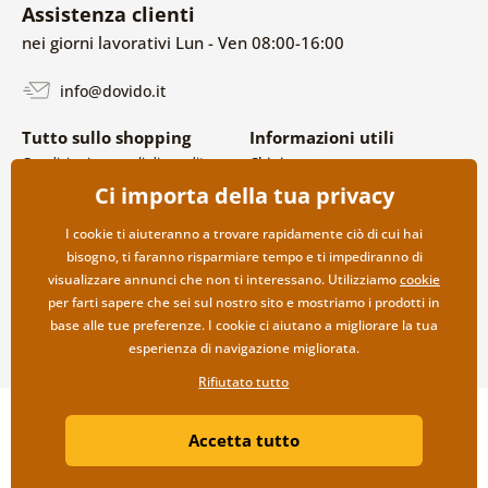
Assistenza clienti
nei giorni lavorativi Lun - Ven 08:00-16:00
info@dovido.it
Tutto sullo shopping
Informazioni utili
Condizioni generali di vendita e
Chi siamo
reclami
FAQ
Ci importa della tua privacy
Politica sulla privacy
Contatti
Opzioni di spedizione e
Collaborazione all’ingrosso
I cookie ti aiuteranno a trovare rapidamente ciò di cui hai
pagamento
bisogno, ti faranno risparmiare tempo e ti impediranno di
Reso della merce
visualizzare annunci che non ti interessano. Utilizziamo
cookie
per farti sapere che sei sul nostro sito e mostriamo i prodotti in
base alle tue preferenze. I cookie ci aiutano a migliorare la tua
esperienza di navigazione migliorata.
Rifiutato tutto
Copyright ©2019 © Dovido.it.
Accetta tutto
Webdesign
Litvanyi.sk
| Negozio online creato da