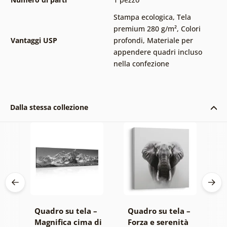
Stampa ecologica
,
Tela
premium 280 g/m²
,
Colori
Vantaggi USP
profondi
,
Materiale per
appendere quadri incluso
nella confezione
Dalla stessa collezione
 –
Quadro su tela –
Quadro su tela –
Q
o
Magnifica cima di
Forza e serenità
A