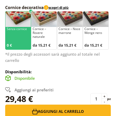
Cornice decorativa
scopri di più
i
Senza cornice
Cornice –
Cornice – Noce
Cornice –
Rovere
marrone
Wenge nero
naturale
0 €
da 15,21 €
da 15,21 €
da 15,21 €
*il prezzo degli accessori sarà aggiunto al totale nel
carrello
Disponibilità:
Disponibile
Aggiungi ai preferiti
29,48 €
+
pz
-
AGGIUNGI AL CARRELLO