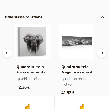
Dalla stessa collezione
 –
Quadro su tela –
Quadro su tela –
Q
Forza e serenità
Magnifica cima di
A
co
dell'elefante
montagna in
m
ero
Quadri di elefanti
Quadri secondo il
Q
bianco e nero
n
motivo
r
12,36 €
42,92 €
2