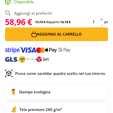
Disponibile
Aggiungi ai preferiti
58,96 €
+
73,70 €
Risparmi
14,74 €
pz
-
AGGIUNGI AL CARRELLO
Prova come sarebbe quadro scelto nel tuo interno
Stampa ecologica
Tela premium 280 g/m²