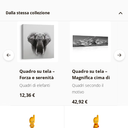
Dalla stessa collezione
 –
Quadro su tela –
Quadro su tela –
Q
Forza e serenità
Magnifica cima di
A
co
dell'elefante
montagna in
m
ero
Quadri di elefanti
Quadri secondo il
Q
bianco e nero
n
motivo
r
12,36 €
42,92 €
2