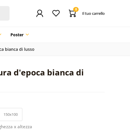
0
Il tuo carrello
Poster
ca bianca di lusso
ura d'epoca bianca di
150x100
ghezza x altezza