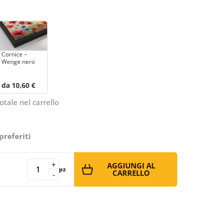
Cornice –
Wenge nero
da 10,60 €
otale nel carrello
preferiti
+
AGGIUNGI AL
pz
CARRELLO
-