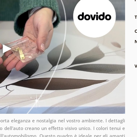
T
C
N
V
orta eleganza e nostalgia nel vostro ambiente. I dettagli
o dell'auto creano un effetto visivo unico. I colori tenui e
dell'automobilismo. Questo quadro è ideale per gli amanti