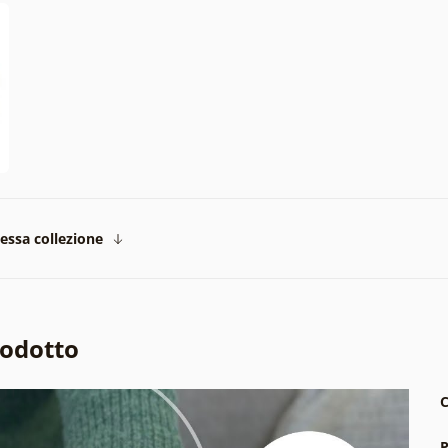
tessa collezione
rodotto
C
P