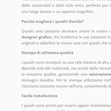
delle automobili e dello stile retro, perfetto per i
una lunga durata e un aspetto magnifico.
Perché scegliere i quadri Dovido?
Quadri unici possono decorare anche la vostra 
designer grafico
, che
trasforma le sue creazioni in
originali e abbellire la vostra casa con quadri che t
Stampa di altissima qualità
I quadri sono stampati su una tela elastica di alta
dipende solo dal materiale, ma anche dalla tecnol
la massima qualità, garantendo una
saturazione
immagini sbiadite. Per la stampa utilizziamo inchi
rilasciano sostanze nocive nell'aria, consentendo di
Facile installazione
I quadri sono pronti per essere appesi immediata