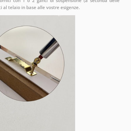
rniti con 1 o 2 ganci di sospensione (a seconda delle
 al telaio in base alle vostre esigenze.