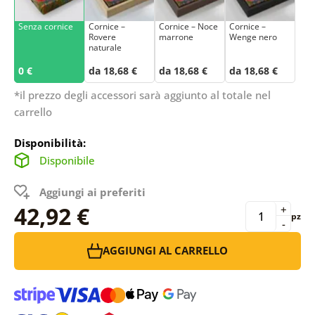
Senza cornice
Cornice –
Cornice – Noce
Cornice –
Rovere
marrone
Wenge nero
naturale
0 €
da 18,68 €
da 18,68 €
da 18,68 €
*il prezzo degli accessori sarà aggiunto al totale nel
carrello
Disponibilità:
Disponibile
Aggiungi ai preferiti
42,92 €
+
pz
-
AGGIUNGI AL CARRELLO