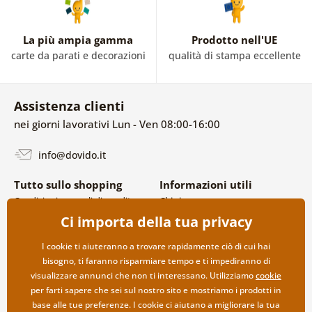
La più ampia gamma
Prodotto nell'UE
carte da parati e decorazioni
qualità di stampa eccellente
Assistenza clienti
nei giorni lavorativi Lun - Ven 08:00-16:00
info@dovido.it
Tutto sullo shopping
Informazioni utili
Condizioni generali di vendita e
Chi siamo
reclami
FAQ
Ci importa della tua privacy
Politica sulla privacy
Contatti
Opzioni di spedizione e
Collaborazione all’ingrosso
I cookie ti aiuteranno a trovare rapidamente ciò di cui hai
pagamento
bisogno, ti faranno risparmiare tempo e ti impediranno di
Reso della merce
visualizzare annunci che non ti interessano. Utilizziamo
cookie
per farti sapere che sei sul nostro sito e mostriamo i prodotti in
base alle tue preferenze. I cookie ci aiutano a migliorare la tua