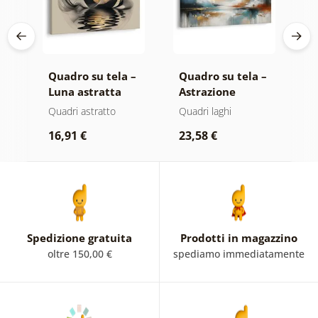
 –
Quadro su tela –
Quadro su tela –
Q
Luna astratta
Astrazione
O
ta
sull’acqua
moderna con
a
atte
Quadri astratto
Quadri laghi
Q
natura
d
16,91 €
23,58 €
1
Spedizione gratuita
Prodotti in magazzino
oltre 150,00 €
spediamo immediatamente