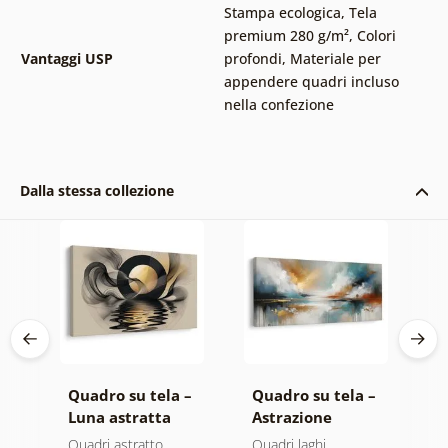
Stampa ecologica
,
Tela
premium 280 g/m²
,
Colori
Vantaggi USP
profondi
,
Materiale per
appendere quadri incluso
nella confezione
Dalla stessa collezione
 –
Quadro su tela –
Quadro su tela –
Q
Luna astratta
Astrazione
A
lo
sull’acqua
moderna con
d
Quadri astratto
Quadri laghi
Q