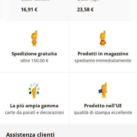
natura
16,91 €
23,58 €
1
Spedizione gratuita
Prodotti in magazzino
oltre 150,00 €
spediamo immediatamente
La più ampia gamma
Prodotto nell'UE
carte da parati e decorazioni
qualità di stampa eccellente
Assistenza clienti