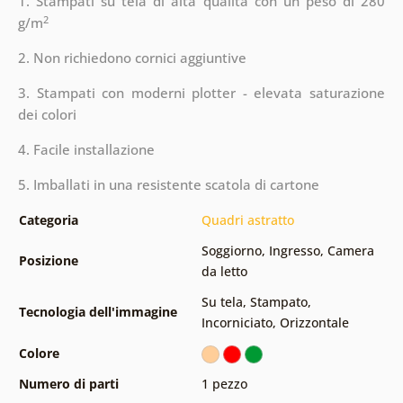
1. Stampati su tela di alta qualità con un peso di 280
2
g/m
2. Non richiedono cornici aggiuntive
3. Stampati con moderni plotter - elevata saturazione
dei colori
4. Facile installazione
5. Imballati in una resistente scatola di cartone
Categoria
Quadri astratto
Soggiorno
,
Ingresso
,
Camera
Posizione
da letto
Su tela
,
Stampato
,
Tecnologia dell'immagine
Incorniciato
,
Orizzontale
Colore
Numero di parti
1 pezzo