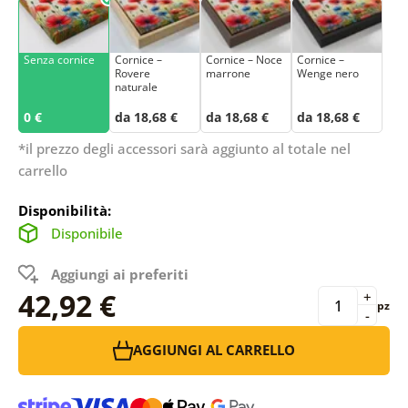
Senza cornice
Cornice –
Cornice – Noce
Cornice –
Rovere
marrone
Wenge nero
naturale
0 €
da 18,68 €
da 18,68 €
da 18,68 €
*il prezzo degli accessori sarà aggiunto al totale nel
carrello
Disponibilità:
Disponibile
Aggiungi ai preferiti
42,92 €
+
pz
-
AGGIUNGI AL CARRELLO