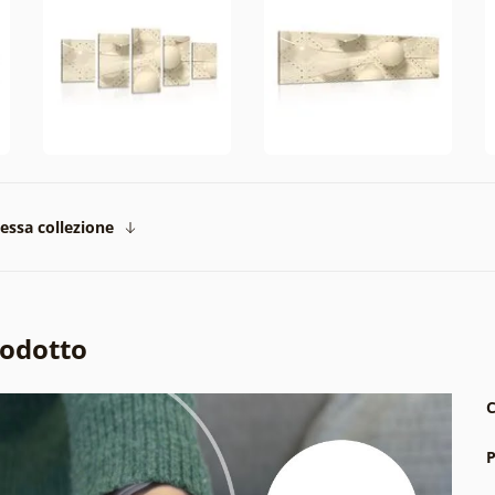
tessa collezione
rodotto
C
P