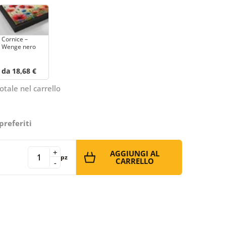
Cornice –
Wenge nero
da 18,68 €
otale nel carrello
preferiti
+
AGGIUNGI AL
pz
CARRELLO
-