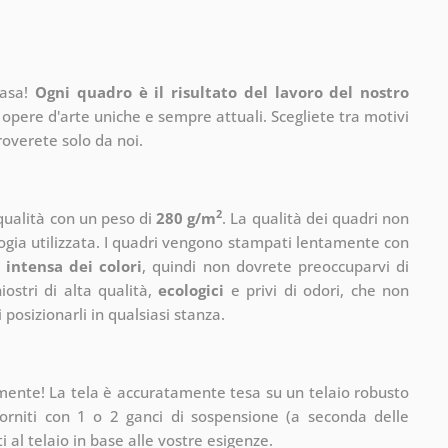
casa!
Ogni quadro è il risultato del lavoro del nostro
 opere d'arte uniche e sempre attuali. Scegliete tra motivi
roverete solo da noi.
2
 qualità con un peso di
280 g/m
. La qualità dei quadri non
ogia utilizzata. I quadri vengono stampati lentamente con
 intensa dei colori
, quindi non dovrete preoccuparvi di
ostri di alta qualità,
ecologici
e privi di odori, che non
 posizionarli in qualsiasi stanza.
mente! La tela è accuratamente tesa su un telaio robusto
rniti con 1 o 2 ganci di sospensione (a seconda delle
 al telaio in base alle vostre esigenze.