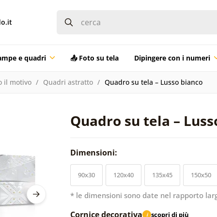
o.it
ampe e quadri
📤 Foto su tela
Dipingere con i numeri
 il motivo
Quadri astratto
Quadro su tela – Lusso bianco
Quadro su tela – Luss
Dimensioni:
90x30
120x40
135x45
150x50
* le dimensioni sono date nel rapporto lar
Cornice decorativa
scopri di più
i