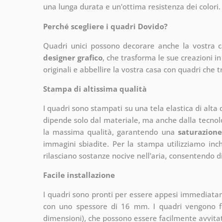
una lunga durata e un'ottima resistenza dei colori.
Perché scegliere i quadri Dovido?
Quadri unici possono decorare anche la vostra 
designer grafico
, che
trasforma le sue creazioni in
originali e abbellire la vostra casa con quadri che t
Stampa di altissima qualità
I quadri sono stampati su una tela elastica di alta
dipende solo dal materiale, ma anche dalla tecnol
la massima qualità, garantendo una
saturazione
immagini sbiadite. Per la stampa utilizziamo inchi
rilasciano sostanze nocive nell'aria, consentendo di
Facile installazione
I quadri sono pronti per essere appesi immediata
con uno spessore di 16 mm. I quadri vengono fo
dimensioni), che possono essere facilmente avvitati