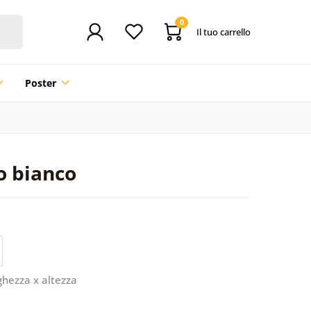
0
Il tuo carrello
Poster
o bianco
ghezza x altezza