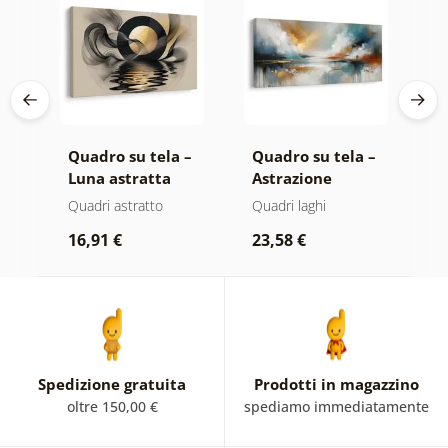
 –
Quadro su tela –
Quadro su tela –
Q
Luna astratta
Astrazione
O
ta
sull’acqua
moderna con
a
atte
Quadri astratto
Quadri laghi
Q
natura
d
16,91 €
23,58 €
1
Spedizione gratuita
Prodotti in magazzino
oltre 150,00 €
spediamo immediatamente