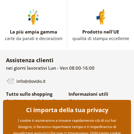
La più ampia gamma
Prodotto nell'UE
carte da parati e decorazioni
qualità di stampa eccellente
Assistenza clienti
nei giorni lavorativi Lun - Ven 08:00-16:00
info@dovido.it
Tutto sullo shopping
Informazioni utili
Condizioni generali di vendita e
Chi siamo
reclami
FAQ
Ci importa della tua privacy
Politica sulla privacy
Contatti
Opzioni di spedizione e
Collaborazione all’ingrosso
I cookie ti aiuteranno a trovare rapidamente ciò di cui hai
pagamento
bisogno, ti faranno risparmiare tempo e ti impediranno di
Reso della merce
visualizzare annunci che non ti interessano. Utilizziamo
cookie