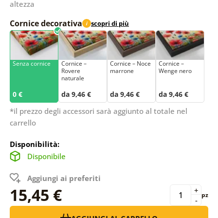
altezza
Cornice decorativa
scopri di più
i
Senza cornice
Cornice –
Cornice – Noce
Cornice –
Rovere
marrone
Wenge nero
naturale
0 €
da 9,46 €
da 9,46 €
da 9,46 €
*il prezzo degli accessori sarà aggiunto al totale nel
carrello
Disponibilità:
Disponibile
Aggiungi ai preferiti
15,45 €
+
pz
-