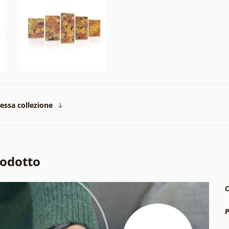
tessa collezione
rodotto
C
P