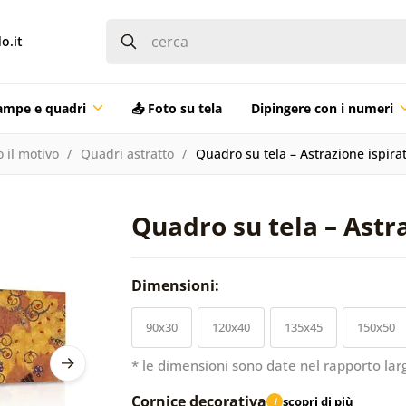
o.it
ampe e quadri
📤 Foto su tela
Dipingere con i numeri
 il motivo
Quadri astratto
Quadro su tela – Astrazione ispirat
Quadro su tela – Astra
Dimensioni:
90x30
120x40
135x45
150x50
* le dimensioni sono date nel rapporto lar
Cornice decorativa
scopri di più
i