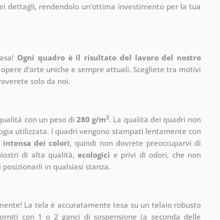
ei dettagli, rendendolo un'ottima investimento per la tua
casa!
Ogni quadro è il risultato del lavoro del nostro
 opere d'arte uniche e sempre attuali. Scegliete tra motivi
roverete solo da noi.
2
 qualità con un peso di
280 g/m
. La qualità dei quadri non
ogia utilizzata. I quadri vengono stampati lentamente con
 intensa dei colori
, quindi non dovrete preoccuparvi di
ostri di alta qualità,
ecologici
e privi di odori, che non
 posizionarli in qualsiasi stanza.
mente! La tela è accuratamente tesa su un telaio robusto
rniti con 1 o 2 ganci di sospensione (a seconda delle