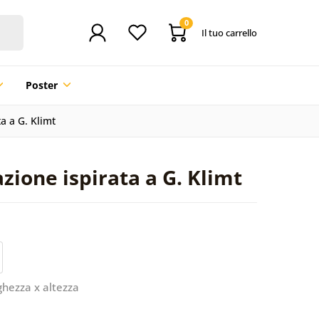
0
Il tuo carrello
Poster
a a G. Klimt
zione ispirata a G. Klimt
ghezza x altezza