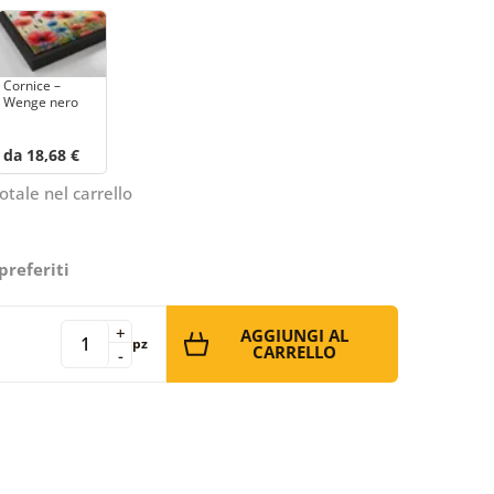
Cornice –
Wenge nero
da 18,68 €
otale nel carrello
preferiti
+
AGGIUNGI AL
pz
CARRELLO
-