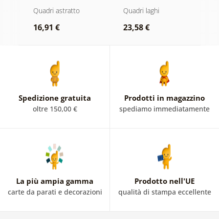
ta
sull’acqua
moderna con
a
atte
Quadri astratto
Quadri laghi
Q
natura
d
16,91 €
23,58 €
1
Spedizione gratuita
Prodotti in magazzino
oltre 150,00 €
spediamo immediatamente
La più ampia gamma
Prodotto nell'UE
carte da parati e decorazioni
qualità di stampa eccellente