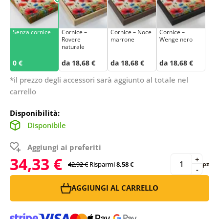
Senza cornice
Cornice –
Cornice – Noce
Cornice –
Rovere
marrone
Wenge nero
naturale
0 €
da 18,68 €
da 18,68 €
da 18,68 €
*il prezzo degli accessori sarà aggiunto al totale nel
carrello
Disponibilità:
Disponibile
Aggiungi ai preferiti
34,33 €
+
42,92 €
Risparmi
8,58 €
pz
-
AGGIUNGI AL CARRELLO