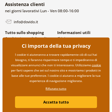
Assistenza clienti
nei giorni lavorativi Lun - Ven 08:00-16:00
info@dovido.it
Tutto sullo shopping
Informazioni utili
Condizioni generali di vendita e
Chi siamo
reclami
FAQ
Ci importa della tua privacy
Politica sulla privacy
Contatti
Opzioni di spedizione e
Collaborazione all’ingrosso
I cookie ti aiuteranno a trovare rapidamente ciò di cui hai
pagamento
bisogno, ti faranno risparmiare tempo e ti impediranno di
Reso della merce
visualizzare annunci che non ti interessano. Utilizziamo
cookie
per farti sapere che sei sul nostro sito e mostriamo i prodotti in
base alle tue preferenze. I cookie ci aiutano a migliorare la tua
esperienza di navigazione migliorata.
Rifiutato tutto
Copyright ©2019 © Dovido.it.
Accetta tutto
Webdesign
Litvanyi.sk
| Negozio online creato da