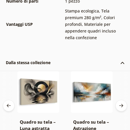
Numero di parti
1 pezzo
Stampa ecologica
,
Tela
premium 280 g/m²
,
Colori
Vantaggi USP
profondi
,
Materiale per
appendere quadri incluso
nella confezione
Dalla stessa collezione
 –
Quadro su tela –
Quadro su tela –
Q
Luna astratta
Astrazione
O