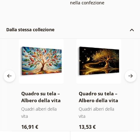
nella confezione
Dalla stessa collezione
 –
Quadro su tela –
Quadro su tela –
Q
ta
Albero della vita
Albero della vita
A
ici
in vetrata
magia dorata
i
Quadri alberi della
Quadri alberi della
Qu
colorata
vita
vita
vi
16,91 €
13,53 €
1