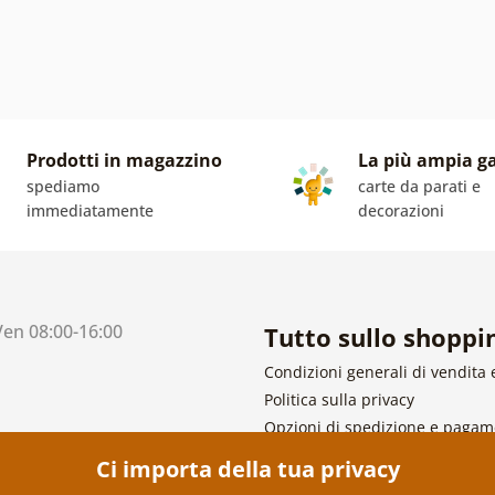
Prodotti in magazzino
La più ampia 
spediamo
carte da parati e
immediatamente
decorazioni
 Ven 08:00-16:00
Tutto sullo shoppi
Condizioni generali di vendita 
Politica sulla privacy
Opzioni di spedizione e paga
Reso della merce
Ci importa della tua privacy