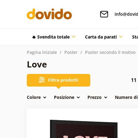
info@dovid
🔥 Svendita totale
Carta da parati
St
Pagina iniziale
Poster
Poster secondo il motivo
Love
11
Filtra prodotti
Colore
Posizione
Prezzo
Numero di 