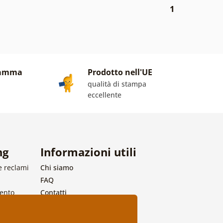
1
gamma
Prodotto nell'UE
qualità di stampa
eccellente
ng
Informazioni utili
e reclami
Chi siamo
FAQ
mento
Contatti
Collaborazione all’ingrosso