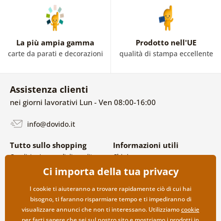
La più ampia gamma
Prodotto nell'UE
carte da parati e decorazioni
qualità di stampa eccellente
Assistenza clienti
nei giorni lavorativi Lun - Ven 08:00-16:00
info@dovido.it
Tutto sullo shopping
Informazioni utili
Condizioni generali di vendita e
Chi siamo
reclami
FAQ
Ci importa della tua privacy
Politica sulla privacy
Contatti
Opzioni di spedizione e
Collaborazione all’ingrosso
I cookie ti aiuteranno a trovare rapidamente ciò di cui hai
pagamento
bisogno, ti faranno risparmiare tempo e ti impediranno di
Reso della merce
visualizzare annunci che non ti interessano. Utilizziamo
cookie
per farti sapere che sei sul nostro sito e mostriamo i prodotti in