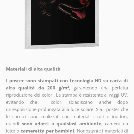
Materiali di alta qualità
I poster sono stampati con tecnologia HD su carta di
alta qualità da 200 g/m²,
garantendo una perfetta
riproduzione dei colori. La stampa è resistente ai raggi UV,
evitando che i colori sbiadiscano anche dopo
un'esposizione prolungata alla luce solare. Sia i poster che
le cornici sono realizzati con materiali sicuri e inodori,
quindi
sono adatti a qualsiasi ambiente,
camera da
letto o
cameretta per bambini.
Nonostante i materiali di