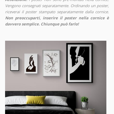
Vengono consegnati separatamente. Ordinando un poster,
riceverai il poster stampato separatamente dalla cornice.
Non preoccuparti, inserire il poster nella cornice è
davvero semplice. Chiunque può farlo!