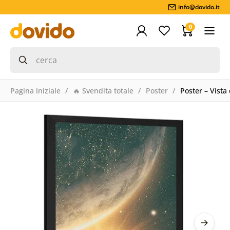
info@dovido.it
0
Pagina iniziale
🔥 Svendita totale
Poster
Poster – Vista