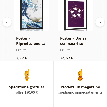
Poster –
Poster – Danza
P
a
Riproduzione La
con nastri su
c
grande onda di
sfondo scuro con
b
Poster
Poster
P
Kanagawa -
passepartout
3,77 €
34,67 €
3
Katsushika
Hokusai
Spedizione gratuita
Prodotti in magazzino
oltre 150,00 €
spediamo immediatamente