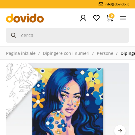
info@dovido.it
0
Pagina iniziale
Dipingere con i numeri
Persone
Diping