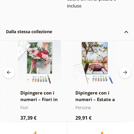
incluso
Dalla stessa collezione
Dipingere con i
Dipingere con i
D
o
numeri – Fiori in
numeri – Estate a
n
confezione regalo
Cuba
I
Fiori
Persone
P
r
37,39 €
29,91 €
3