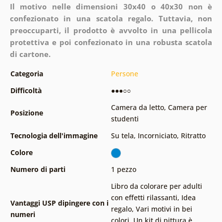
Il motivo nelle dimensioni 30x40 o 40x30 non è
confezionato in una scatola regalo. Tuttavia, non
preoccuparti, il prodotto è avvolto in una pellicola
protettiva e poi confezionato in una robusta scatola
di cartone.
Categoria
Persone
Difficoltà
●●●○○
Camera da letto
,
Camera per
Posizione
studenti
Tecnologia dell'immagine
Su tela
,
Incorniciato
,
Ritratto
Colore
Numero di parti
1 pezzo
Libro da colorare per adulti
con effetti rilassanti
,
Idea
Vantaggi USP dipingere con i
regalo
,
Vari motivi in ​​bei
numeri
colori
,
Un kit di pittura è