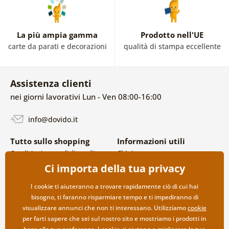
La più ampia gamma
Prodotto nell'UE
carte da parati e decorazioni
qualità di stampa eccellente
Assistenza clienti
nei giorni lavorativi Lun - Ven 08:00-16:00
info@dovido.it
Tutto sullo shopping
Informazioni utili
Condizioni generali di vendita e
Chi siamo
reclami
FAQ
Ci importa della tua privacy
Politica sulla privacy
Contatti
Opzioni di spedizione e
Collaborazione all’ingrosso
I cookie ti aiuteranno a trovare rapidamente ciò di cui hai
pagamento
bisogno, ti faranno risparmiare tempo e ti impediranno di
Reso della merce
visualizzare annunci che non ti interessano. Utilizziamo
cookie
per farti sapere che sei sul nostro sito e mostriamo i prodotti in