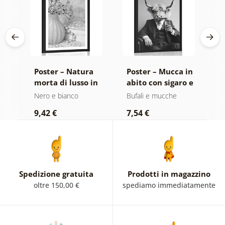
da
Poster – Natura
Poster – Mucca in
P
lla
morta di lusso in
abito con sigaro e
f
nco
bianco e nero
whisky
e
Nero e bianco
Bufali e mucche
N
9,42 €
7,54 €
7
Spedizione gratuita
Prodotti in magazzino
oltre 150,00 €
spediamo immediatamente