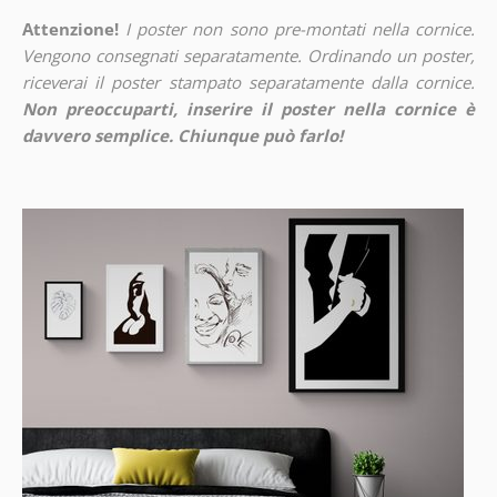
Attenzione!
I poster non sono pre-montati nella cornice.
Vengono consegnati separatamente. Ordinando un poster,
riceverai il poster stampato separatamente dalla cornice.
Non preoccuparti, inserire il poster nella cornice è
davvero semplice. Chiunque può farlo!