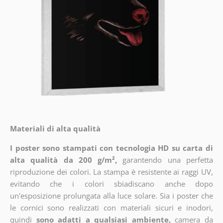
Materiali di alta qualità
I poster sono stampati con tecnologia HD su carta di
alta qualità da 200 g/m²,
garantendo una perfetta
riproduzione dei colori. La stampa è resistente ai raggi UV,
evitando che i colori sbiadiscano anche dopo
un'esposizione prolungata alla luce solare. Sia i poster che
le cornici sono realizzati con materiali sicuri e inodori,
quindi
sono adatti a qualsiasi ambiente,
camera da