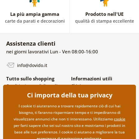
La più ampia gamma
Prodotto nell'UE
carte da parati e decorazioni
qualità di stampa eccellente
Assistenza clienti
nei giorni lavorativi Lun - Ven 08:00-16:00
info@dovido.it
Tutto sullo shopping
Informazioni utili
Condizioni generali di vendita e
Chi siamo
reclami
FAQ
Ci importa della tua privacy
Politica sulla privacy
Contatti
Opzioni di spedizione e
Collaborazione all’ingrosso
I cookie ti aiuteranno a trovare rapidamente ciò di cui hai
pagamento
bisogno, ti faranno risparmiare tempo e ti impediranno di
Reso della merce
visualizzare annunci che non ti interessano. Utilizziamo
cookie
per farti sapere che sei sul nostro sito e mostriamo i prodotti in
base alle tue preferenze. I cookie ci aiutano a migliorare la tua
esperienza di navigazione migliorata.