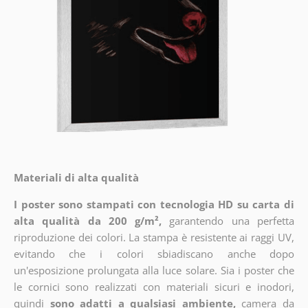
Materiali di alta qualità
I poster sono stampati con tecnologia HD su carta di
alta qualità da 200 g/m²,
garantendo una perfetta
riproduzione dei colori. La stampa è resistente ai raggi UV,
evitando che i colori sbiadiscano anche dopo
un'esposizione prolungata alla luce solare. Sia i poster che
le cornici sono realizzati con materiali sicuri e inodori,
quindi
sono adatti a qualsiasi ambiente,
camera da