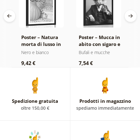
da
Poster – Natura
Poster – Mucca in
P
lla
morta di lusso in
abito con sigaro e
f
nco
bianco e nero
whisky
e
Nero e bianco
Bufali e mucche
N
9,42 €
7,54 €
7
Spedizione gratuita
Prodotti in magazzino
oltre 150,00 €
spediamo immediatamente