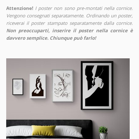
Attenzione!
I poster non sono pre-montati nella cornice.
Vengono consegnati separatamente. Ordinando un poster,
riceverai il poster stampato separatamente dalla cornice.
Non preoccuparti, inserire il poster nella cornice è
davvero semplice. Chiunque può farlo!