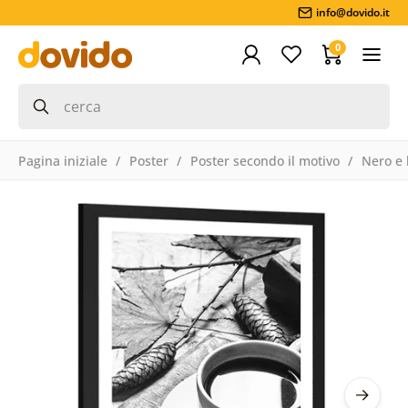
info@dovido.it
0
Pagina iniziale
Poster
Poster secondo il motivo
Nero e 