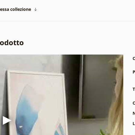
tessa collezione
rodotto
C
P
T
C
N
L