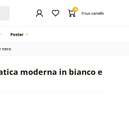
0
Il tuo carrello
Poster
e nero
atica moderna in bianco e