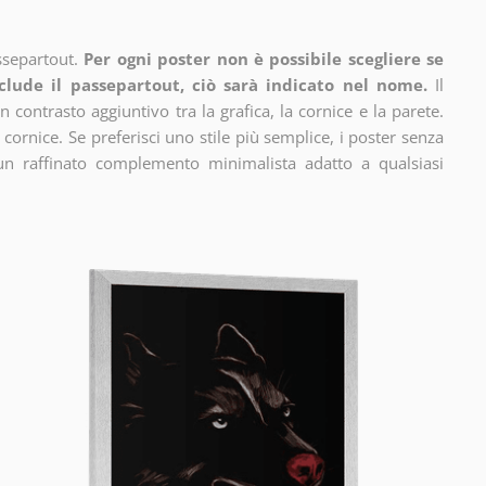
ssepartout.
Per ogni poster non è possibile scegliere se
clude il passepartout, ciò sarà indicato nel nome.
Il
n contrasto aggiuntivo tra la grafica, la cornice e la parete.
 cornice. Se preferisci uno stile più semplice, i poster senza
un raffinato complemento minimalista adatto a qualsiasi