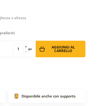
ghezza x altezza
preferiti
+
AGGIUNGI AL
pz
CARRELLO
-
Disponibile anche con supporto