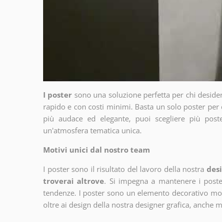
I poster
sono una soluzione perfetta per chi deside
rapido e con costi minimi. Basta un solo poster per 
più audace ed elegante, puoi scegliere più poste
un'atmosfera tematica unica.
Motivi unici dal nostro team
I poster sono il risultato del lavoro della nostra
desi
troverai altrove
. Si impegna a mantenere i poster
tendenze. I poster sono un elemento decorativo molto
oltre ai design della nostra designer grafica, anche 