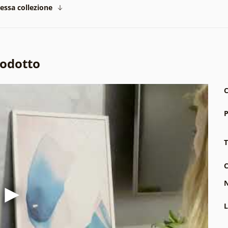
tessa collezione
rodotto
C
P
T
C
N
L