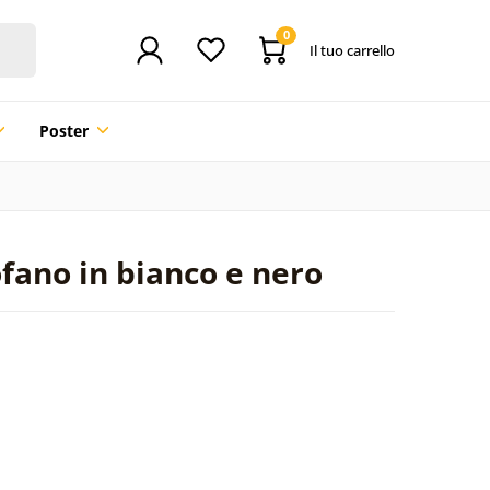
0
Il tuo carrello
Poster
ofano in bianco e nero