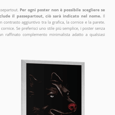
ssepartout.
Per ogni poster non è possibile scegliere se
clude il passepartout, ciò sarà indicato nel nome.
Il
n contrasto aggiuntivo tra la grafica, la cornice e la parete.
 cornice. Se preferisci uno stile più semplice, i poster senza
un raffinato complemento minimalista adatto a qualsiasi