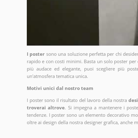
I poster
sono una soluzione perfetta per chi deside
rapido e con costi minimi. Basta un solo poster per 
più audace ed elegante, puoi scegliere più poste
un'atmosfera tematica unica.
Motivi unici dal nostro team
I poster sono il risultato del lavoro della nostra
desi
troverai altrove
. Si impegna a mantenere i poster
tendenze. I poster sono un elemento decorativo molto
oltre ai design della nostra designer grafica, anche 