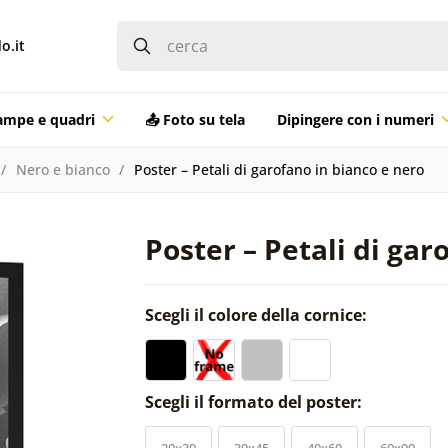
o.it
ampe e quadri
📤 Foto su tela
Dipingere con i numeri
Nero e bianco
Poster – Petali di garofano in bianco e nero
Poster – Petali di gar
Scegli il colore della cornice:
Scegli il formato del poster:
20x30
30x45
40x60
60x90