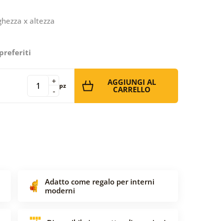
ghezza x altezza
preferiti
+
AGGIUNGI AL
pz
CARRELLO
-
Adatto come regalo per interni
moderni