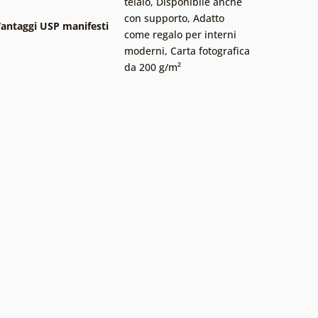
telaio
,
Disponibile anche
con supporto
,
Adatto
antaggi USP manifesti
come regalo per interni
moderni
,
Carta fotografica
da 200 g/m²