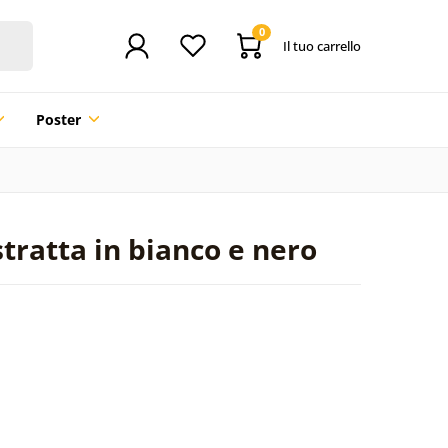
0
Il tuo carrello
Poster
tratta in bianco e nero