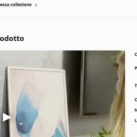
tessa collezione
rodotto
C
P
T
C
N
L