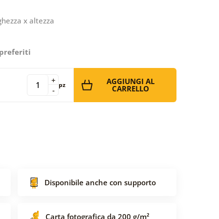
ghezza x altezza
preferiti
+
AGGIUNGI AL
pz
CARRELLO
-
Disponibile anche con supporto
Carta fotografica da 200 g/m²