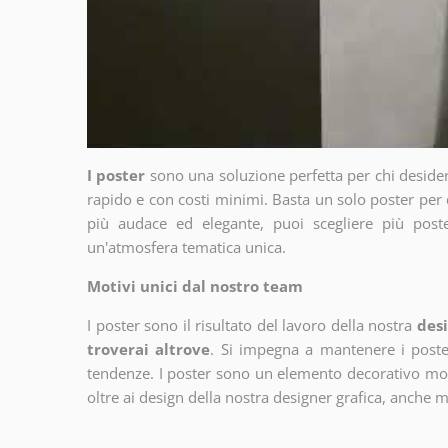
I poster
sono una soluzione perfetta per chi deside
rapido e con costi minimi. Basta un solo poster per 
più audace ed elegante, puoi scegliere più poste
un'atmosfera tematica unica.
Motivi unici dal nostro team
I poster sono il risultato del lavoro della nostra
desi
troverai altrove
. Si impegna a mantenere i poster
tendenze. I poster sono un elemento decorativo molto
oltre ai design della nostra designer grafica, anche 