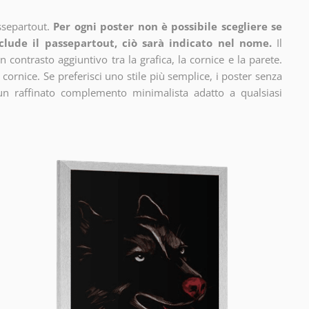
ssepartout.
Per ogni poster non è possibile scegliere se
clude il passepartout, ciò sarà indicato nel nome.
Il
n contrasto aggiuntivo tra la grafica, la cornice e la parete.
 cornice. Se preferisci uno stile più semplice, i poster senza
un raffinato complemento minimalista adatto a qualsiasi