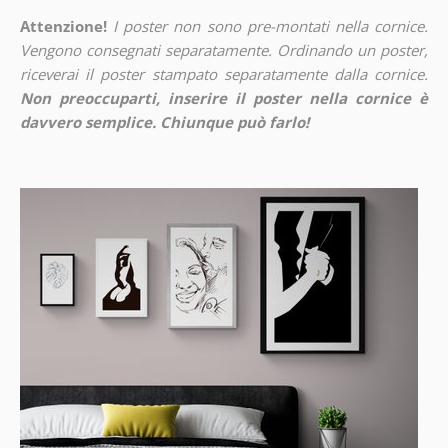
Attenzione!
I poster non sono pre-montati nella cornice.
Vengono consegnati separatamente. Ordinando un poster,
riceverai il poster stampato separatamente dalla cornice.
Non preoccuparti, inserire il poster nella cornice è
davvero semplice. Chiunque può farlo!