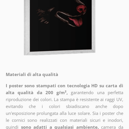
Materiali di alta qualità
I poster sono stampati con tecnologia HD su carta di
alta qualità da 200 g/m²,
garantendo una perfetta
riproduzione dei colori. La stampa è resistente ai raggi UV,
evitando che i colori sbiadiscano anche dopo
un'esposizione prolungata alla luce solare. Sia i poster che
le cornici sono realizzati con materiali sicuri e inodori,
quindi
sono adatti a qualsiasi ambiente,
camera da