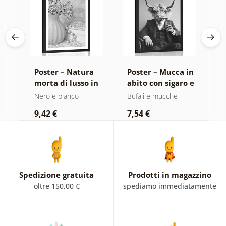
da
Poster – Natura
Poster – Mucca in
P
lla
morta di lusso in
abito con sigaro e
f
nco
bianco e nero
whisky
e
Nero e bianco
Bufali e mucche
N
9,42 €
7,54 €
7
Spedizione gratuita
Prodotti in magazzino
oltre 150,00 €
spediamo immediatamente