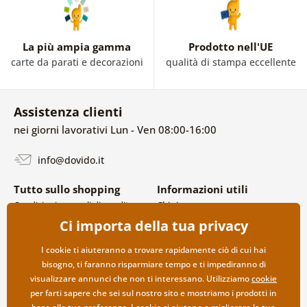
La più ampia gamma
Prodotto nell'UE
carte da parati e decorazioni
qualità di stampa eccellente
Assistenza clienti
nei giorni lavorativi Lun - Ven 08:00-16:00
info@dovido.it
Tutto sullo shopping
Informazioni utili
Condizioni generali di vendita e
Chi siamo
reclami
FAQ
Ci importa della tua privacy
Politica sulla privacy
Contatti
Opzioni di spedizione e
Collaborazione all’ingrosso
I cookie ti aiuteranno a trovare rapidamente ciò di cui hai
pagamento
bisogno, ti faranno risparmiare tempo e ti impediranno di
Reso della merce
visualizzare annunci che non ti interessano. Utilizziamo
cookie
per farti sapere che sei sul nostro sito e mostriamo i prodotti in