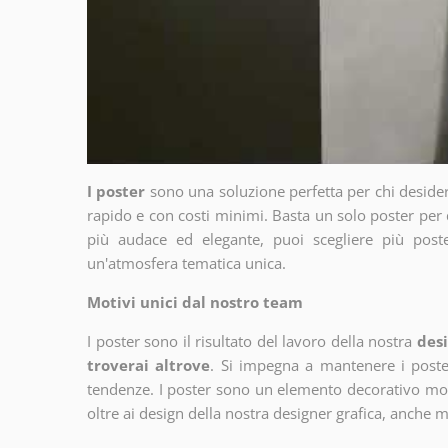
I poster
sono una soluzione perfetta per chi deside
rapido e con costi minimi. Basta un solo poster per 
più audace ed elegante, puoi scegliere più poste
un'atmosfera tematica unica.
Motivi unici dal nostro team
I poster sono il risultato del lavoro della nostra
desi
troverai altrove
. Si impegna a mantenere i poster
tendenze. I poster sono un elemento decorativo molto
oltre ai design della nostra designer grafica, anche 