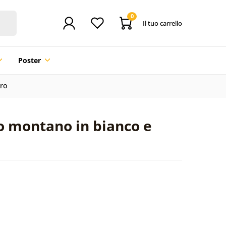
0
Il tuo carrello
Poster
ro
o montano in bianco e