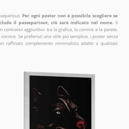
ssepartout.
Per ogni poster non è possibile scegliere se
clude il passepartout, ciò sarà indicato nel nome.
Il
n contrasto aggiuntivo tra la grafica, la cornice e la parete.
 cornice. Se preferisci uno stile più semplice, i poster senza
un raffinato complemento minimalista adatto a qualsiasi