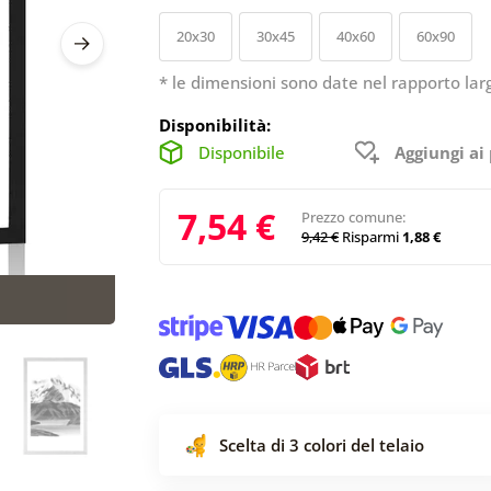
20x30
30x45
40x60
60x90
* le dimensioni sono date nel rapporto lar
Disponibilità:
Disponibile
Aggiungi ai 
7,54 €
Prezzo comune:
9,42 €
Risparmi
1,88 €
Scelta di 3 colori del telaio