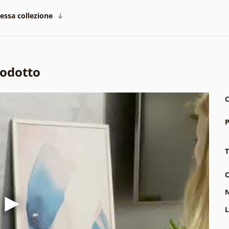
tessa collezione
rodotto
C
P
T
C
N
L