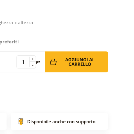
ghezza x altezza
preferiti
+
AGGIUNGI AL
pz
CARRELLO
-
Disponibile anche con supporto