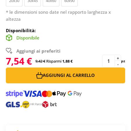
20x30
30x45
40x60
60x90
* le dimensioni sono date nel rapporto larghezza x
altezza
Disponibilità:
Disponibile
Aggiungi ai preferiti
7,54 €
+
9,42 €
Risparmi
1,88 €
pz
-
AGGIUNGI AL CARRELLO