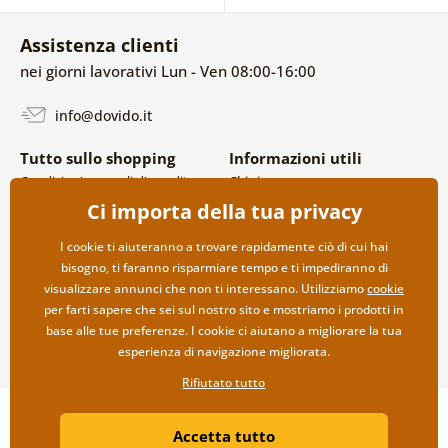
Assistenza clienti
nei giorni lavorativi Lun - Ven 08:00-16:00
info@dovido.it
Tutto sullo shopping
Informazioni utili
Condizioni generali di vendita e
Chi siamo
reclami
FAQ
Ci importa della tua privacy
Politica sulla privacy
Contatti
Opzioni di spedizione e
Collaborazione all’ingrosso
I cookie ti aiuteranno a trovare rapidamente ciò di cui hai
pagamento
bisogno, ti faranno risparmiare tempo e ti impediranno di
Reso della merce
visualizzare annunci che non ti interessano. Utilizziamo
cookie
per farti sapere che sei sul nostro sito e mostriamo i prodotti in
base alle tue preferenze. I cookie ci aiutano a migliorare la tua
esperienza di navigazione migliorata.
Rifiutato tutto
Copyright ©2019 © Dovido.it.
Accetta tutto
Webdesign
Litvanyi.sk
| Negozio online creato da