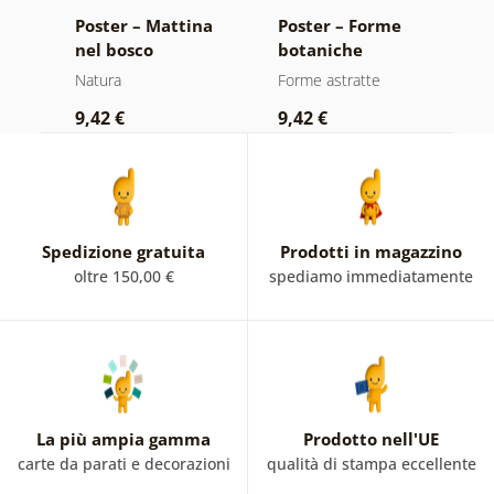
di
Poster – Mattina
Poster – Forme
P
nel bosco
botaniche
c
astratte felce
m
Natura
Forme astratte
Al
9,42 €
9,42 €
9
Spedizione gratuita
Prodotti in magazzino
oltre 150,00 €
spediamo immediatamente
La più ampia gamma
Prodotto nell'UE
carte da parati e decorazioni
qualità di stampa eccellente