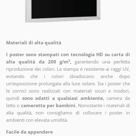
Materiali di alta qualità
I poster sono stampati con tecnologia HD su carta di
alta qualità da 200 g/m²,
garantendo una perfetta
riproduzione dei colori. La stampa è resistente ai raggi UV,
evitando che i colori sbiadiscano anche dopo
un'esposizione prolungata alla luce solare. Sia i poster che
le cornici sono realizzati con materiali sicuri e inodori,
quindi
sono adatti a qualsiasi ambiente,
camera da
letto o
cameretta per bambini.
Nonostante i materiali di
alta qualità, non consigliamo di collocare i poster in
ambienti con elevata umidità.
Facile da appendere