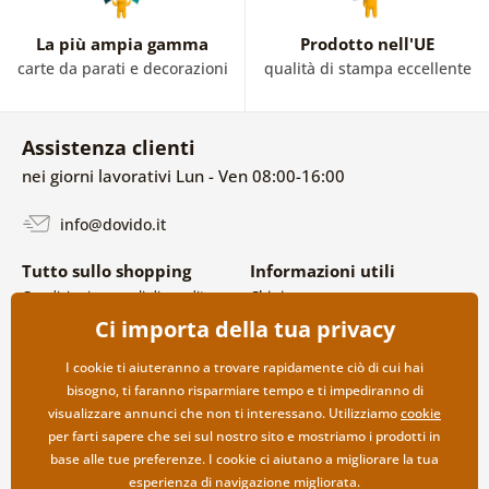
La più ampia gamma
Prodotto nell'UE
carte da parati e decorazioni
qualità di stampa eccellente
Assistenza clienti
nei giorni lavorativi Lun - Ven 08:00-16:00
info@dovido.it
Tutto sullo shopping
Informazioni utili
Condizioni generali di vendita e
Chi siamo
reclami
FAQ
Ci importa della tua privacy
Politica sulla privacy
Contatti
Opzioni di spedizione e
Collaborazione all’ingrosso
I cookie ti aiuteranno a trovare rapidamente ciò di cui hai
pagamento
bisogno, ti faranno risparmiare tempo e ti impediranno di
Reso della merce
visualizzare annunci che non ti interessano. Utilizziamo
cookie
per farti sapere che sei sul nostro sito e mostriamo i prodotti in
base alle tue preferenze. I cookie ci aiutano a migliorare la tua
esperienza di navigazione migliorata.