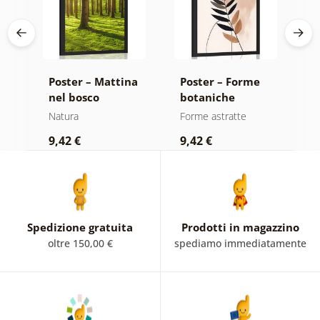
di
Poster – Mattina
Poster – Forme
P
nel bosco
botaniche
c
astratte felce
m
Natura
Forme astratte
Al
9,42 €
9,42 €
9
Spedizione gratuita
Prodotti in magazzino
oltre 150,00 €
spediamo immediatamente