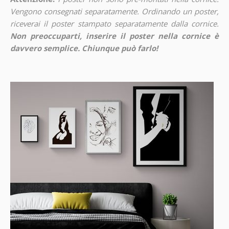
Vengono consegnati separatamente. Ordinando un poster,
riceverai il poster stampato separatamente dalla cornice.
Non preoccuparti, inserire il poster nella cornice è
davvero semplice. Chiunque può farlo!