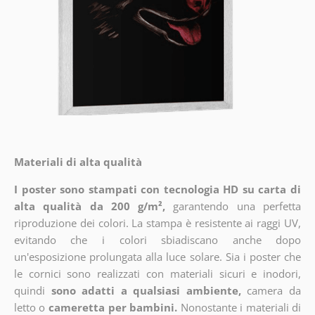
Materiali di alta qualità
I poster sono stampati con tecnologia HD su carta di
alta qualità da 200 g/m²,
garantendo una perfetta
riproduzione dei colori. La stampa è resistente ai raggi UV,
evitando che i colori sbiadiscano anche dopo
un'esposizione prolungata alla luce solare. Sia i poster che
le cornici sono realizzati con materiali sicuri e inodori,
quindi
sono adatti a qualsiasi ambiente,
camera da
letto o
cameretta per bambini.
Nonostante i materiali di