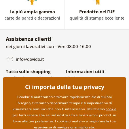
La più ampia gamma
Prodotto nell'UE
carte da parati e decorazioni
qualità di stampa eccellente
Assistenza clienti
nei giorni lavorativi Lun - Ven 08:00-16:00
info@dovido.it
Tutto sullo shopping
Informazioni utili
Condizioni generali di vendita e
Chi siamo
reclami
FAQ
Ci importa della tua privacy
Politica sulla privacy
Contatti
Opzioni di spedizione e
Collaborazione all’ingrosso
I cookie ti aiuteranno a trovare rapidamente ciò di cui hai
pagamento
bisogno, ti faranno risparmiare tempo e ti impediranno di
Reso della merce
visualizzare annunci che non ti interessano. Utilizziamo
cookie
per farti sapere che sei sul nostro sito e mostriamo i prodotti in
base alle tue preferenze. I cookie ci aiutano a migliorare la tua
esperienza di navigazione migliorata.