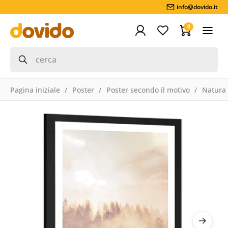
info@dovido.it
0
Pagina iniziale
Poster
Poster secondo il motivo
Natura