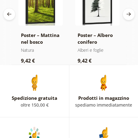
di
Poster – Mattina
Poster – Albero
P
nel bosco
conifero
m
minimalista
Natura
Alberi e foglie
N
9,42 €
9,42 €
7
Spedizione gratuita
Prodotti in magazzino
oltre 150,00 €
spediamo immediatamente