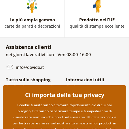
La più ampia gamma
Prodotto nell'UE
carte da parati e decorazioni
qualità di stampa eccellente
Assistenza clienti
nei giorni lavorativi Lun - Ven 08:00-16:00
info@dovido.it
Tutto sullo shopping
Informazioni utili
Condizioni generali di vendita e
Chi siamo
reclami
FAQ
Ci importa della tua privacy
Politica sulla privacy
Contatti
Opzioni di spedizione e
Collaborazione all’ingrosso
I cookie ti aiuteranno a trovare rapidamente ciò di cui hai
pagamento
bisogno, ti faranno risparmiare tempo e ti impediranno di
Reso della merce
visualizzare annunci che non ti interessano. Utilizziamo
cookie
per farti sapere che sei sul nostro sito e mostriamo i prodotti in