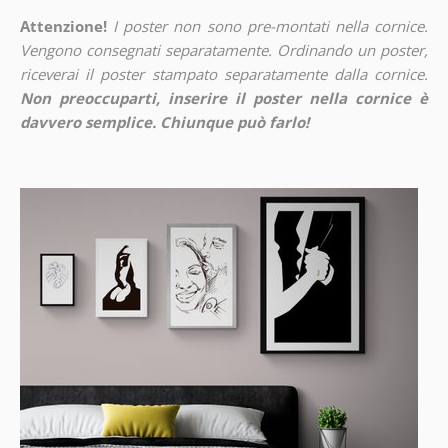
Attenzione!
I poster non sono pre-montati nella cornice.
Vengono consegnati separatamente. Ordinando un poster,
riceverai il poster stampato separatamente dalla cornice.
Non preoccuparti, inserire il poster nella cornice è
davvero semplice. Chiunque può farlo!