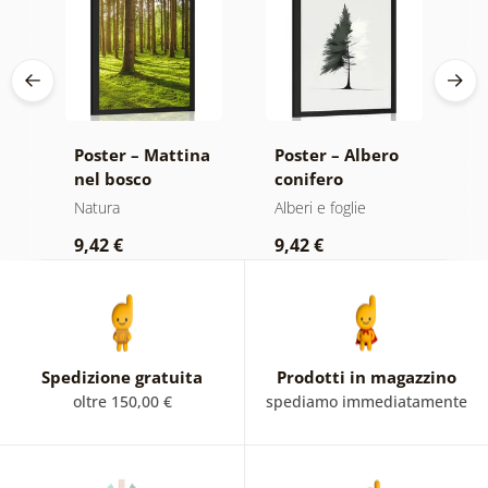
di
Poster – Mattina
Poster – Albero
P
nel bosco
conifero
m
minimalista
Natura
Alberi e foglie
N
9,42 €
9,42 €
7
Spedizione gratuita
Prodotti in magazzino
oltre 150,00 €
spediamo immediatamente