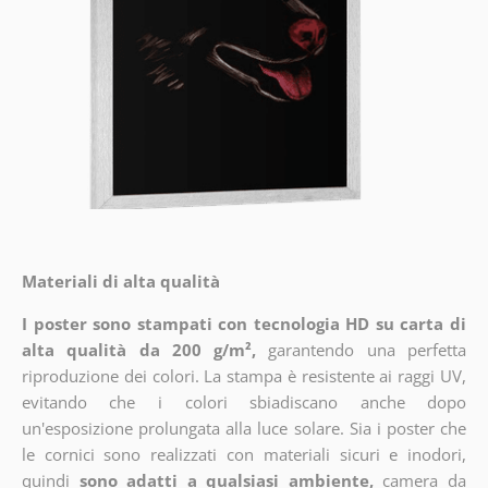
Materiali di alta qualità
I poster sono stampati con tecnologia HD su carta di
alta qualità da 200 g/m²,
garantendo una perfetta
riproduzione dei colori. La stampa è resistente ai raggi UV,
evitando che i colori sbiadiscano anche dopo
un'esposizione prolungata alla luce solare. Sia i poster che
le cornici sono realizzati con materiali sicuri e inodori,
quindi
sono adatti a qualsiasi ambiente,
camera da