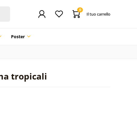
0
Il tuo carrello
Poster
ma tropicali