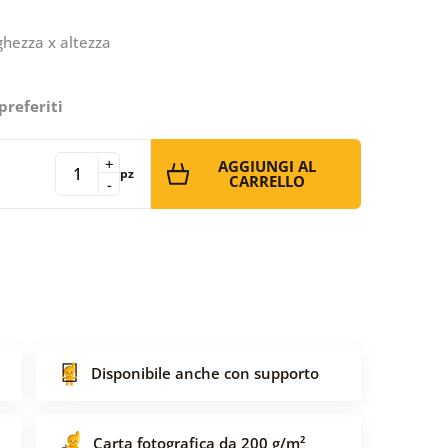
ghezza x altezza
preferiti
+
AGGIUNGI AL
pz
CARRELLO
-
Disponibile anche con supporto
Carta fotografica da 200 g/m²