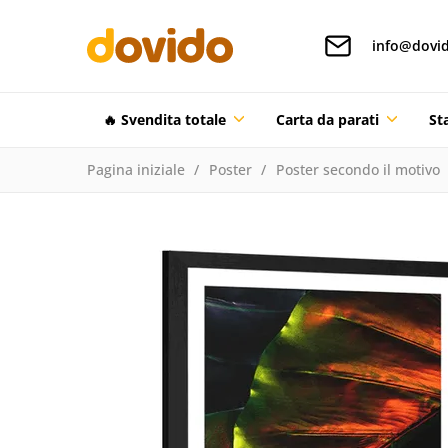
info@dovid
🔥 Svendita totale
Carta da parati
St
Pagina iniziale
Poster
Poster secondo il motivo