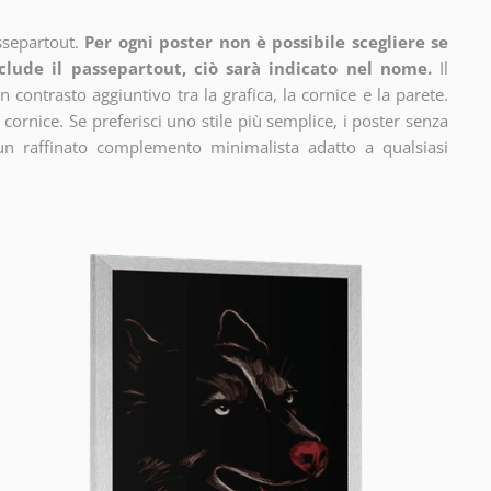
ssepartout.
Per ogni poster non è possibile scegliere se
clude il passepartout, ciò sarà indicato nel nome.
Il
n contrasto aggiuntivo tra la grafica, la cornice e la parete.
 cornice. Se preferisci uno stile più semplice, i poster senza
un raffinato complemento minimalista adatto a qualsiasi