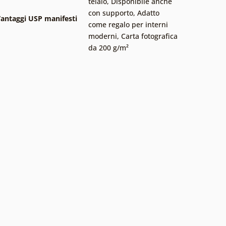
telaio
,
Disponibile anche
con supporto
,
Adatto
antaggi USP manifesti
come regalo per interni
moderni
,
Carta fotografica
da 200 g/m²