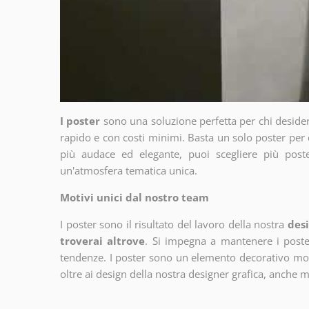
I poster
sono una soluzione perfetta per chi deside
rapido e con costi minimi. Basta un solo poster per 
più audace ed elegante, puoi scegliere più poste
un'atmosfera tematica unica.
Motivi unici dal nostro team
I poster sono il risultato del lavoro della nostra
desi
troverai altrove
. Si impegna a mantenere i poster
tendenze. I poster sono un elemento decorativo molto
oltre ai design della nostra designer grafica, anche 