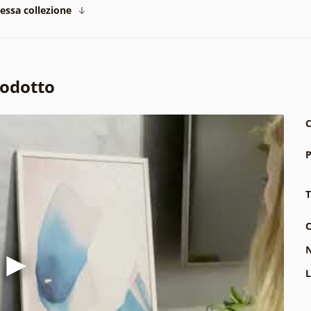
tessa collezione
rodotto
C
P
T
C
N
L