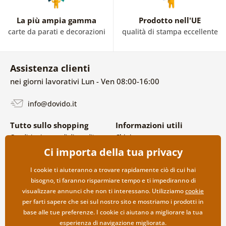
La più ampia gamma
Prodotto nell'UE
carte da parati e decorazioni
qualità di stampa eccellente
Assistenza clienti
nei giorni lavorativi Lun - Ven 08:00-16:00
info@dovido.it
Tutto sullo shopping
Informazioni utili
Condizioni generali di vendita e
Chi siamo
reclami
FAQ
Ci importa della tua privacy
Politica sulla privacy
Contatti
Opzioni di spedizione e
Collaborazione all’ingrosso
I cookie ti aiuteranno a trovare rapidamente ciò di cui hai
pagamento
bisogno, ti faranno risparmiare tempo e ti impediranno di
Reso della merce
visualizzare annunci che non ti interessano. Utilizziamo
cookie
per farti sapere che sei sul nostro sito e mostriamo i prodotti in
base alle tue preferenze. I cookie ci aiutano a migliorare la tua
esperienza di navigazione migliorata.