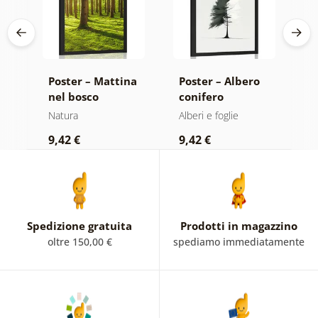
di
Poster – Mattina
Poster – Albero
P
nel bosco
conifero
m
minimalista
Natura
Alberi e foglie
N
9,42 €
9,42 €
7
Spedizione gratuita
Prodotti in magazzino
oltre 150,00 €
spediamo immediatamente