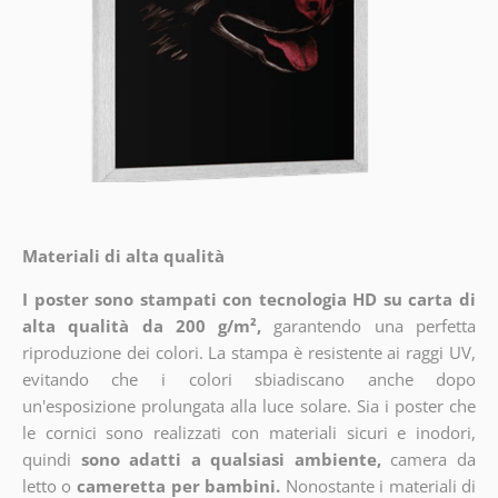
Materiali di alta qualità
I poster sono stampati con tecnologia HD su carta di
alta qualità da 200 g/m²,
garantendo una perfetta
riproduzione dei colori. La stampa è resistente ai raggi UV,
evitando che i colori sbiadiscano anche dopo
un'esposizione prolungata alla luce solare. Sia i poster che
le cornici sono realizzati con materiali sicuri e inodori,
quindi
sono adatti a qualsiasi ambiente,
camera da
letto o
cameretta per bambini.
Nonostante i materiali di