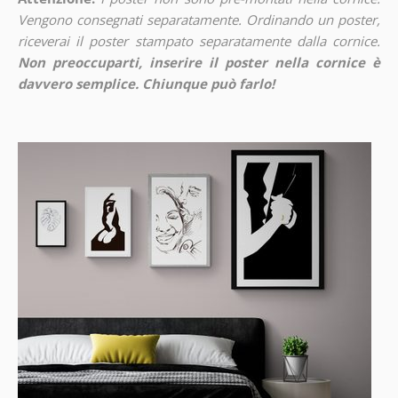
Vengono consegnati separatamente. Ordinando un poster,
riceverai il poster stampato separatamente dalla cornice.
Non preoccuparti, inserire il poster nella cornice è
davvero semplice. Chiunque può farlo!