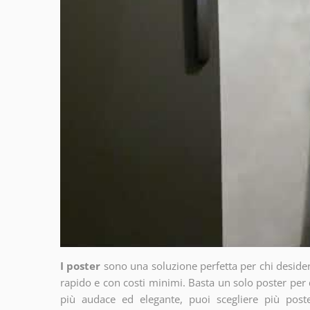
I poster
sono una soluzione perfetta per chi deside
rapido e con costi minimi. Basta un solo poster per 
più audace ed elegante, puoi scegliere più poste