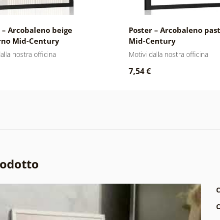
 – Arcobaleno beige
Poster – Arcobaleno past
no Mid-Century
Mid-Century
alla nostra officina
Motivi dalla nostra officina
7,54 €
rodotto
C
C