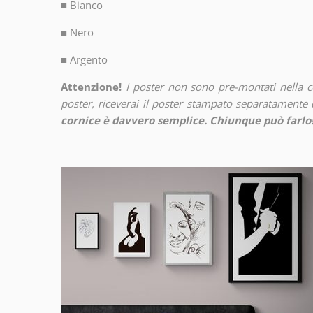
■
Bianco
■
Nero
■
Argento
Attenzione!
I poster non sono pre-montati nella 
poster, riceverai il poster stampato separatamente d
cornice è davvero semplice. Chiunque può farlo