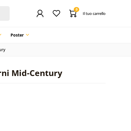
0
Il tuo carrello
Poster
ury
rni Mid-Century