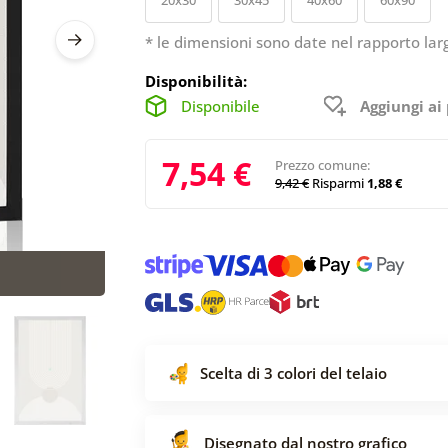
* le dimensioni sono date nel rapporto lar
Disponibilità:
Disponibile
Aggiungi ai 
7,54 €
Prezzo comune:
9,42 €
Risparmi
1,88 €
Scelta di 3 colori del telaio
Disegnato dal nostro grafico