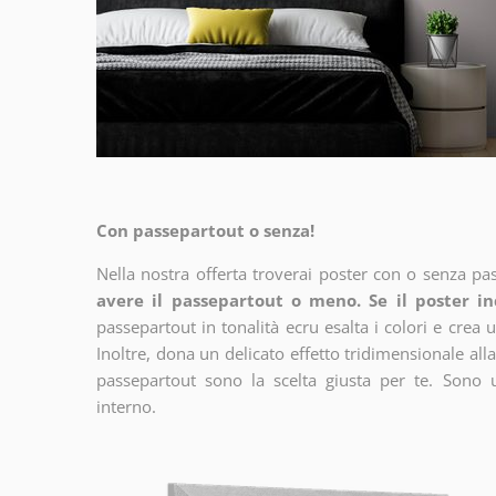
Con passepartout o senza!
Nella nostra offerta troverai poster con o senza pa
avere il passepartout o meno. Se il poster in
passepartout in tonalità ecru esalta i colori e crea u
Inoltre, dona un delicato effetto tridimensionale alla
passepartout sono la scelta giusta per te. Sono 
interno.