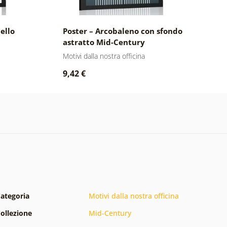
ello
Poster – Arcobaleno con sfondo
P
astratto Mid-Century
M
Motivi dalla nostra officina
Mo
9,42 €
7
ategoria
Motivi dalla nostra officina
ollezione
Mid-Century