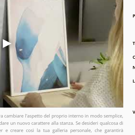
P
T
C
N
L
V
ra cambiare l'aspetto del proprio interno in modo semplice,
dare un nuovo carattere alla stanza. Se desideri qualcosa di
r e creare così la tua galleria personale, che garantirà