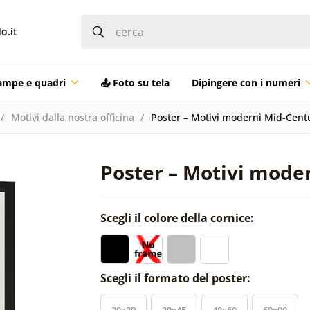
o.it
ampe e quadri
📤 Foto su tela
Dipingere con i numeri
Motivi dalla nostra officina
Poster – Motivi moderni Mid-Cent
Poster – Motivi mode
Scegli il colore della cornice:
Scegli il formato del poster:
20x30
30x45
40x60
60x90