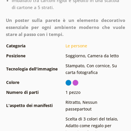
Imballato tra cartoni rigidi e spedito in una scatola
di cartone a 5 strati.
Un poster sulla parete è un elemento decorativo
essenziale per ogni ambiente moderno che vuole
stare al passo con i tempi.
Categoria
Le persone
Posizione
Soggiorno
,
Camera da letto
Stampato
,
Con cornice
,
Su
Tecnologia dell'immagine
carta fotografica
Colore
Numero di parti
1 pezzo
Ritratto
,
Nessun
L'aspetto dei manifesti
passepartout
Scelta di 3 colori del telaio
,
Adatto come regalo per