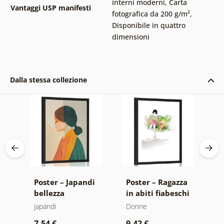
interni moderni
,
Carta
Vantaggi USP manifesti
fotografica da 200 g/m²
,
Disponibile in quattro
dimensioni
Dalla stessa collezione
Poster – Japandi
Poster – Ragazza
P
bellezza
in abiti fiabeschi
i
femminile
Japandi
Donne
J
7,54 €
9,42 €
9