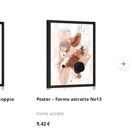
 coppia
Poster – Forme astratte No13
P
p
Forme astratte
Fo
9,42 €
7