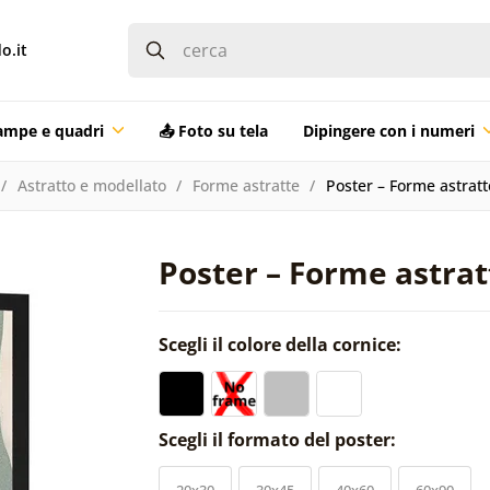
o.it
ampe e quadri
📤 Foto su tela
Dipingere con i numeri
Astratto e modellato
Forme astratte
Poster – Forme astrat
Poster – Forme astra
Scegli il colore della cornice:
Scegli il formato del poster:
20x30
30x45
40x60
60x90