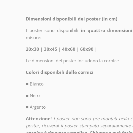
Dimensioni disponibili dei poster (in cm)
I poster sono disponibili
in quattro dimensioni
misure:
20x30 | 30x45 | 40x60 | 60x90 |
Le dimensioni dei poster includono la cornice.
Colori disponibili delle cornici
■
Bianco
■
Nero
■
Argento
Attenzione!
I poster non sono pre-montati nella 
poster, riceverai il poster stampato separatamente d
cornice è davvero semplice. Chiunque può farlo