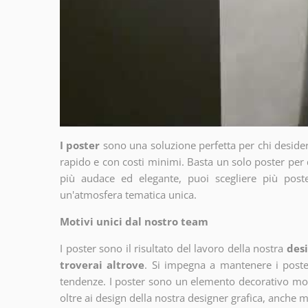
I poster
sono una soluzione perfetta per chi deside
rapido e con costi minimi. Basta un solo poster per 
più audace ed elegante, puoi scegliere più poste
un'atmosfera tematica unica.
Motivi unici dal nostro team
I poster sono il risultato del lavoro della nostra
desi
troverai altrove
. Si impegna a mantenere i poster
tendenze. I poster sono un elemento decorativo molto
oltre ai design della nostra designer grafica, anche 