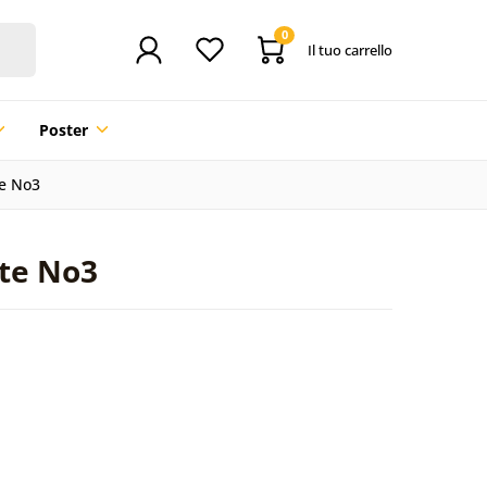
0
Il tuo carrello
Poster
te No3
tte No3