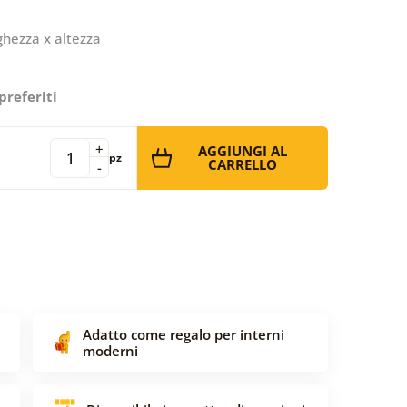
ghezza x altezza
preferiti
+
AGGIUNGI AL
pz
CARRELLO
-
Adatto come regalo per interni
moderni