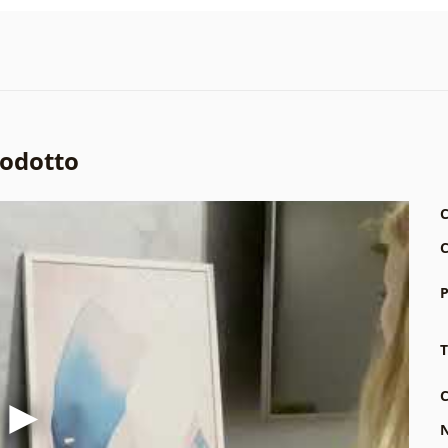
rodotto
C
C
P
T
C
N