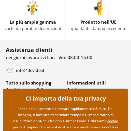
La più ampia gamma
Prodotto nell'UE
carte da parati e decorazioni
qualità di stampa eccellente
Assistenza clienti
nei giorni lavorativi Lun - Ven 08:00-16:00
info@dovido.it
Tutto sullo shopping
Informazioni utili
Condizioni generali di vendita e
Chi siamo
reclami
FAQ
Ci importa della tua privacy
Politica sulla privacy
Contatti
Opzioni di spedizione e
Collaborazione all’ingrosso
I cookie ti aiuteranno a trovare rapidamente ciò di cui hai
pagamento
bisogno, ti faranno risparmiare tempo e ti impediranno di
Reso della merce
visualizzare annunci che non ti interessano. Utilizziamo
cookie
per farti sapere che sei sul nostro sito e mostriamo i prodotti in