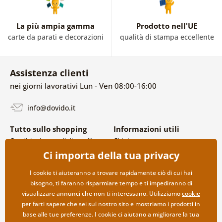
La più ampia gamma
Prodotto nell'UE
carte da parati e decorazioni
qualità di stampa eccellente
Assistenza clienti
nei giorni lavorativi Lun - Ven 08:00-16:00
info@dovido.it
Tutto sullo shopping
Informazioni utili
Condizioni generali di vendita e
Chi siamo
reclami
FAQ
Ci importa della tua privacy
Politica sulla privacy
Contatti
Opzioni di spedizione e
Collaborazione all’ingrosso
I cookie ti aiuteranno a trovare rapidamente ciò di cui hai
pagamento
bisogno, ti faranno risparmiare tempo e ti impediranno di
Reso della merce
visualizzare annunci che non ti interessano. Utilizziamo
cookie
per farti sapere che sei sul nostro sito e mostriamo i prodotti in
base alle tue preferenze. I cookie ci aiutano a migliorare la tua