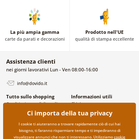
La più ampia gamma
Prodotto nell'UE
carte da parati e decorazioni
qualità di stampa eccellente
Assistenza clienti
nei giorni lavorativi Lun - Ven 08:00-16:00
info@dovido.it
Tutto sullo shopping
Informazioni utili
Condizioni generali di vendita e
Chi siamo
reclami
FAQ
Ci importa della tua privacy
Politica sulla privacy
Contatti
Opzioni di spedizione e
Collaborazione all’ingrosso
I cookie ti aiuteranno a trovare rapidamente ciò di cui hai
pagamento
bisogno, ti faranno risparmiare tempo e ti impediranno di
Reso della merce
visualizzare annunci che non ti interessano. Utilizziamo
cookie