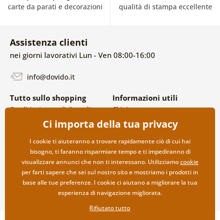
carte da parati e decorazioni
qualità di stampa eccellente
Assistenza clienti
nei giorni lavorativi Lun - Ven 08:00-16:00
info@dovido.it
Tutto sullo shopping
Informazioni utili
Condizioni generali di vendita e
Chi siamo
reclami
FAQ
Ci importa della tua privacy
Politica sulla privacy
Contatti
Opzioni di spedizione e
Collaborazione all’ingrosso
I cookie ti aiuteranno a trovare rapidamente ciò di cui hai
pagamento
bisogno, ti faranno risparmiare tempo e ti impediranno di
Reso della merce
visualizzare annunci che non ti interessano. Utilizziamo
cookie
per farti sapere che sei sul nostro sito e mostriamo i prodotti in
base alle tue preferenze. I cookie ci aiutano a migliorare la tua
esperienza di navigazione migliorata.
Rifiutato tutto