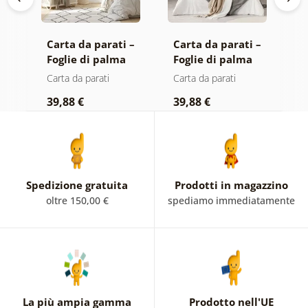
 –
Carta da parati –
Carta da parati –
C
Foglie di palma
Foglie di palma
P
dorate su sfondo
nella giungla
Carta da parati
Carta da parati
C
beige
39,88 €
39,88 €
3
Spedizione gratuita
Prodotti in magazzino
oltre 150,00 €
spediamo immediatamente
La più ampia gamma
Prodotto nell'UE