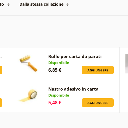
to
Dalla stessa collezione
…
Rullo per carta da parati
Disponibile
6,85 €
AGGIUNGERE
Nastro adesivo in carta
Disponibile
5,48 €
AGGIUNGERE