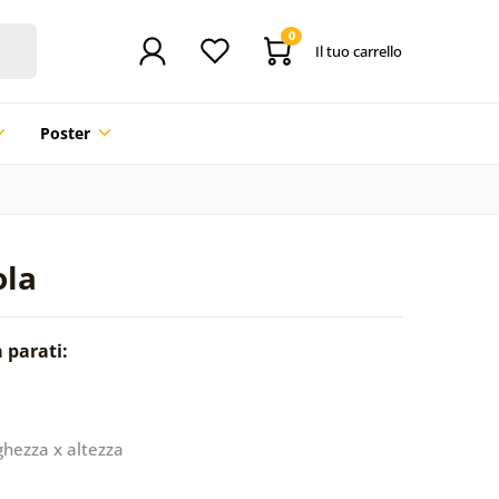
0
Il tuo carrello
Poster
ola
a parati:
ghezza x altezza