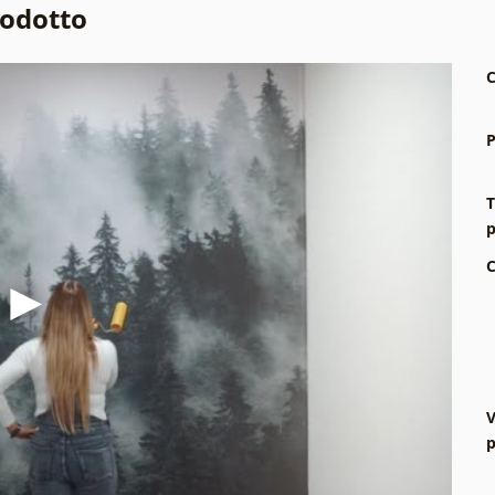
rodotto
C
P
T
p
C
V
p