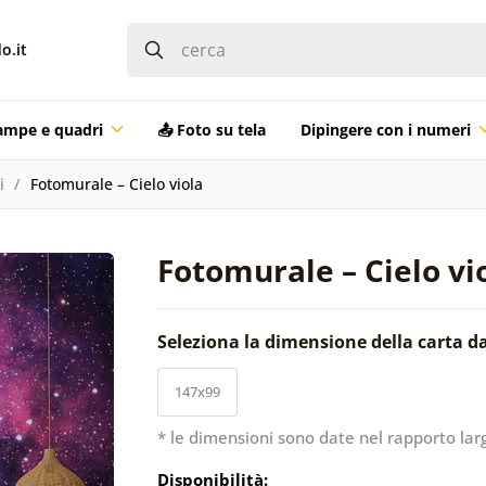
o.it
ampe e quadri
📤 Foto su tela
Dipingere con i numeri
i
Fotomurale – Cielo viola
Fotomurale – Cielo vi
Seleziona la dimensione della carta d
147x99
* le dimensioni sono date nel rapporto lar
Disponibilità: