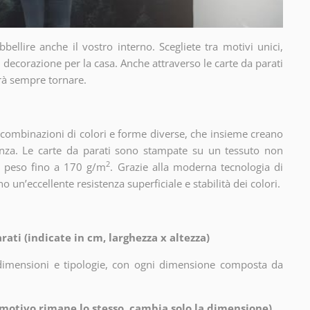
ellire anche il vostro interno. Scegliete tra motivi unici,
 decorazione per la casa. Anche attraverso le carte da parati
rà sempre tornare.
, combinazioni di colori e forme diverse, che insieme creano
nza. Le carte da parati sono stampate su un tessuto non
2
un peso fino a 170 g/m
. Grazie alla moderna tecnologia di
 un’eccellente resistenza superficiale e stabilità dei colori.
rati (indicate in cm, larghezza x altezza)
i dimensioni e tipologie, con ogni dimensione composta da
l motivo rimane lo stesso, cambia solo la dimensione)