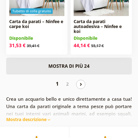
Tubetto di colla gratuito
Carta da parati – Ninfee e
Carta da parati
carpe koi
autoadesiva – Ninfee e
koi
Disponibile
Disponibile
31,53 €
44,14 €
39,41 €
55,17 €
MOSTRA DI PIÙ 24
1
2
Crea un acquario bello e unico direttamente a casa tua!
Una carta da parati originale a tema pesce può portare
nei tuoi interni vari animali marini, ad esempio squali,
Mostra descrizione
che non collocheresti realisticamente nel tuo soggiorno.
Inoltre, le carta da parati con pesci creeranno
un'atmosfera unica e piacevole, ma se si sceglie un