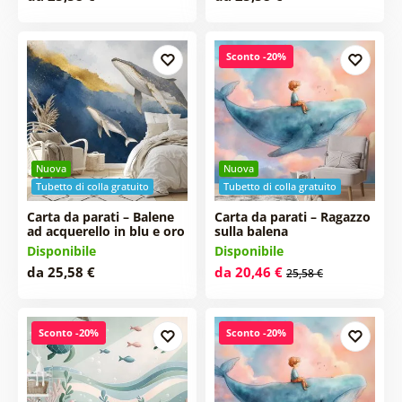
Sconto -20%
Nuova
Nuova
Tubetto di colla gratuito
Tubetto di colla gratuito
Carta da parati – Balene
Carta da parati – Ragazzo
ad acquerello in blu e oro
sulla balena
Disponibile
Disponibile
da 25,58 €
da 20,46 €
25,58 €
Sconto -20%
Sconto -20%