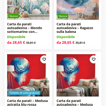
Nuova
Nuova
Carta da parati
Carta da parati
autoadesiva – Mondo
autoadesiva – Ragazzo
sottomarino con…
sulla balena
Disponibile
Disponibile
da 28,65 €
da 28,65 €
35,81 €
35,81 €
Tubetto di colla gratuito
Carta da parati – Medusa
Carta da parati
astratta blu-rossa
autoadesiva – Medusa