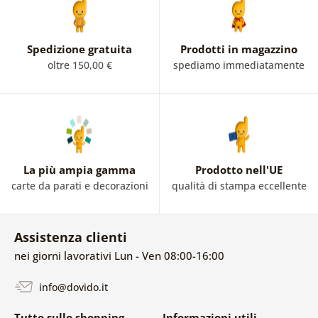
predatore più grande, la carta da parati può portare
elementi di dinamismo ed energia. Se ami gli animali
marini, assicurati di dare un'occhiata alla nostra offerta.
Spedizione gratuita
Prodotti in magazzino
oltre 150,00 €
spediamo immediatamente
La più ampia gamma
Prodotto nell'UE
carte da parati e decorazioni
qualità di stampa eccellente
Assistenza clienti
nei giorni lavorativi Lun - Ven 08:00-16:00
info@dovido.it
Tutto sullo shopping
Informazioni utili