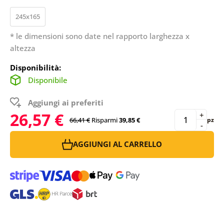
245x165
* le dimensioni sono date nel rapporto larghezza x
altezza
Disponibilità:
Disponibile
Aggiungi ai preferiti
26,57 €
+
66,41 €
Risparmi
39,85 €
pz
-
AGGIUNGI AL CARRELLO