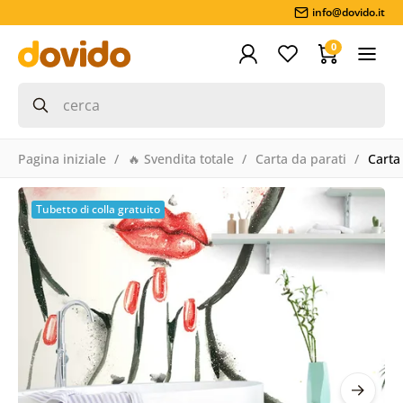
info@dovido.it
0
Pagina iniziale
🔥 Svendita totale
Carta da parati
Carta
Tubetto di colla gratuito