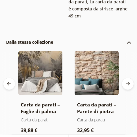
da parati
,
La carta da parati
è composta da strisce larghe
49 cm
Dalla stessa collezione
 –
Carta da parati –
Carta da parati –
C
Foglie di palma
Parete di pietra
a
nella giungla
E
Carta da parati
Carta da parati
C
39,88 €
32,95 €
1