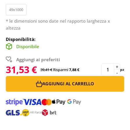
49x1000
* le dimensioni sono date nel rapporto larghezza x
altezza
Disponibilità:
Disponibile
Aggiungi ai preferiti
31,53 €
+
39,41 €
Risparmi
7,88 €
pz
-
AGGIUNGI AL CARRELLO