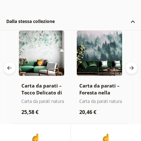
Dalla stessa collezione
 –
Carta da parati –
Carta da parati –
C
Tocco Delicato di
Foresta nella
F
Natura
nebbia
C
sce
Carta da parati natura
Carta da parati natura
C
le
25,58 €
20,46 €
2