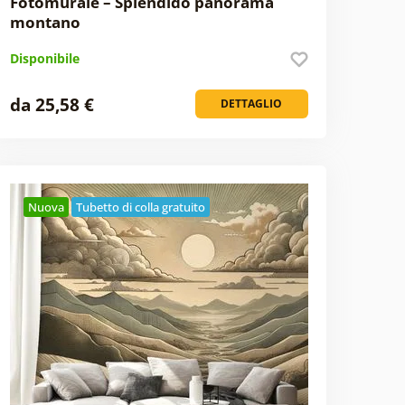
Fotomurale – Splendido panorama
montano
Disponibile
da 25,58 €
DETTAGLIO
Nuova
Tubetto di colla gratuito