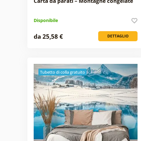
Carta da parati – Montagne congelate
Disponibile
da 25,58 €
DETTAGLIO
Tubetto di colla gratuito