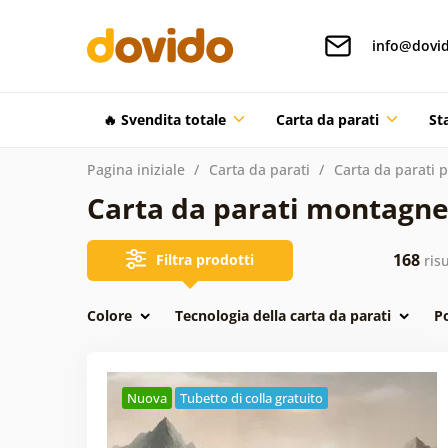
info@dovid
🔥 Svendita totale
Carta da parati
St
Pagina iniziale
Carta da parati
Carta da parati 
Carta da parati montagn
168
Filtra prodotti
risu
Colore
Tecnologia della carta da parati
P
Nuova
Tubetto di colla gratuito