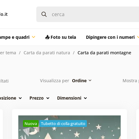
o.it
ampe e quadri
📤 Foto su tela
Dipingere con i numeri
per tema
Carta da parati natura
Carta da parati montagne
e
Visualizza per
Ordine
Mostra 
ltati
osizione
Prezzo
Dimensioni
Nuova
Tubetto di colla gratuito