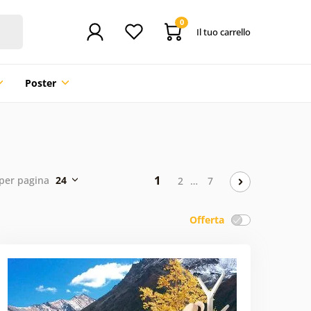
0
Il tuo carrello
Poster
1
per pagina
24
2
…
7
Offerta