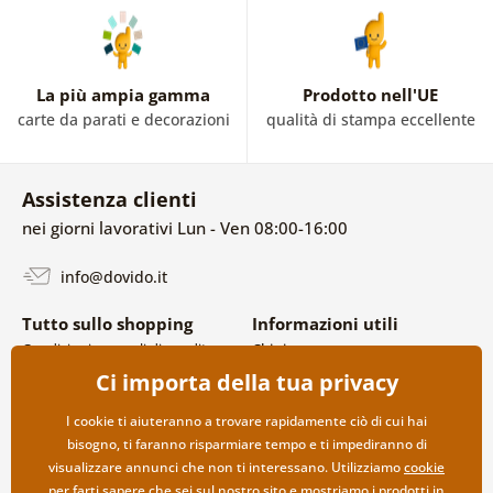
La più ampia gamma
Prodotto nell'UE
carte da parati e decorazioni
qualità di stampa eccellente
Assistenza clienti
nei giorni lavorativi Lun - Ven 08:00-16:00
info@dovido.it
Tutto sullo shopping
Informazioni utili
Condizioni generali di vendita e
Chi siamo
reclami
FAQ
Ci importa della tua privacy
Politica sulla privacy
Contatti
Opzioni di spedizione e
Collaborazione all’ingrosso
I cookie ti aiuteranno a trovare rapidamente ciò di cui hai
pagamento
bisogno, ti faranno risparmiare tempo e ti impediranno di
Reso della merce
visualizzare annunci che non ti interessano. Utilizziamo
cookie
per farti sapere che sei sul nostro sito e mostriamo i prodotti in