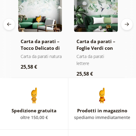
Carta da parati –
Carta da parati –
C
Tocco Delicato di
Foglie Verdi con
T
Natura
Colibrì
N
Carta da parati natura
Carta da parati
C
lettere
le
25,58 €
25,58 €
2
Spedizione gratuita
Prodotti in magazzino
oltre 150,00 €
spediamo immediatamente