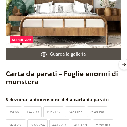
Sconto -20%
Guarda la galleria
Carta da parati – Foglie enormi di
monstera
Seleziona la dimensione della carta da parati:
98x66
147x99
196x132
245x165
294x198
343x231
392x264
441x297
490x330
539x363