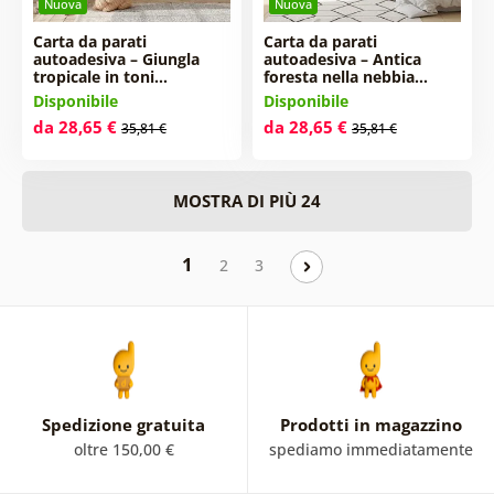
Nuova
Nuova
Carta da parati
Carta da parati
autoadesiva – Giungla
autoadesiva – Antica
tropicale in toni…
foresta nella nebbia…
Disponibile
Disponibile
da 28,65 €
da 28,65 €
35,81 €
35,81 €
MOSTRA DI PIÙ 24
1
2
3
Spedizione gratuita
Prodotti in magazzino
oltre 150,00 €
spediamo immediatamente