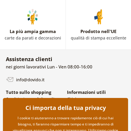
La più ampia gamma
Prodotto nell'UE
carte da parati e decorazioni
qualità di stampa eccellente
Assistenza clienti
nei giorni lavorativi Lun - Ven 08:00-16:00
info@dovido.it
Tutto sullo shopping
Informazioni utili
Condizioni generali di vendita e
Chi siamo
reclami
FAQ
Ci importa della tua privacy
Politica sulla privacy
Contatti
Opzioni di spedizione e
Collaborazione all’ingrosso
I cookie ti aiuteranno a trovare rapidamente ciò di cui hai
pagamento
bisogno, ti faranno risparmiare tempo e ti impediranno di
Reso della merce
visualizzare annunci che non ti interessano. Utilizziamo
cookie