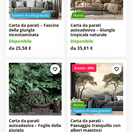
Tubetto di colla gratuito
Nuova
Carta da parati – Fascino
Carta da parati
della giungla
autoadesiva – Giungla
incontaminata
tropicale naturale
Disponibile
Disponibile
da 25,58 €
da 35,81 €
Sconto -20%
Nuova
Tubetto di colla gratuito
Carta da parati
Carta da parati –
autoadesiva – Foglie della
Paesaggio tranquillo con
giungla
alberi maestosi