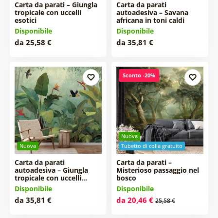
Carta da parati – Giungla
Carta da parati
tropicale con uccelli
autoadesiva – Savana
esotici
africana in toni caldi
Disponibile
Disponibile
da 25,58 €
da 35,81 €
Sconto -20%
Nuova
Nuova
Tubetto di colla gratuito
Carta da parati
Carta da parati –
autoadesiva – Giungla
Misterioso passaggio nel
tropicale con uccelli…
bosco
Disponibile
Disponibile
da 35,81 €
da 20,46 €
25,58 €