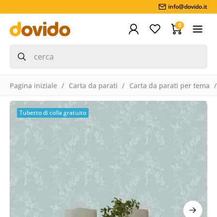
info@dovido.it
0
Pagina iniziale
Carta da parati
Carta da parati per tema
Tubetto di colla gratuito