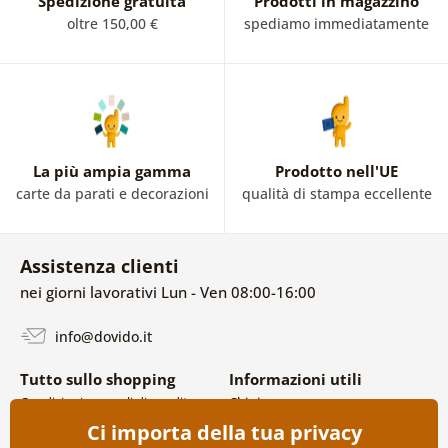
Spedizione gratuita
Prodotti in magazzino
oltre 150,00 €
spediamo immediatamente
La più ampia gamma
Prodotto nell'UE
carte da parati e decorazioni
qualità di stampa eccellente
Assistenza clienti
nei giorni lavorativi Lun - Ven 08:00-16:00
info@dovido.it
Tutto sullo shopping
Informazioni utili
Condizioni generali di vendita e
Chi siamo
reclami
FAQ
Ci importa della tua privacy
Politica sulla privacy
Contatti