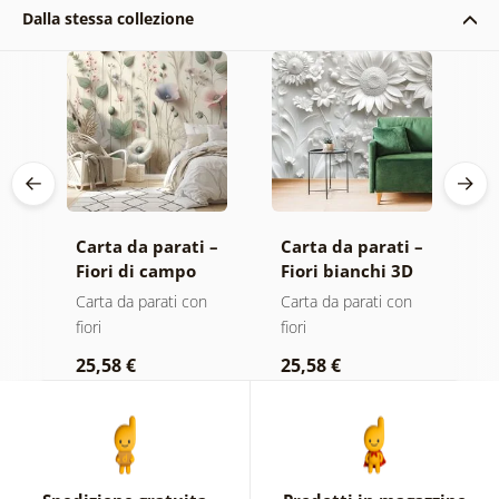
Dalla stessa collezione
Carta da parati –
Carta da parati –
C
Fiori di campo
Fiori bianchi 3D
P
pastello
p
Carta da parati con
Carta da parati con
C
fiori
fiori
e 
25,58 €
25,58 €
2