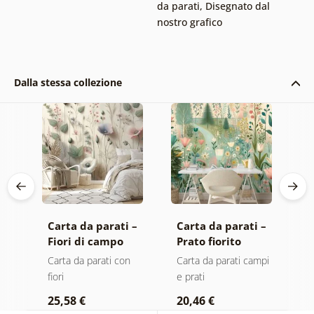
da parati
,
Disegnato dal
nostro grafico
Dalla stessa collezione
Carta da parati –
Carta da parati –
C
Fiori di campo
Prato fiorito
P
pastello
pastello
Carta da parati con
Carta da parati campi
C
o
fiori
e prati
fi
25,58 €
20,46 €
2